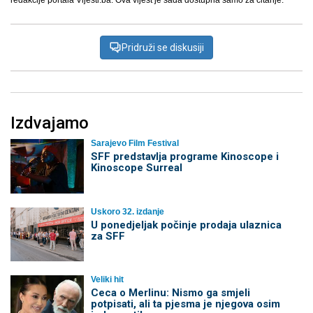
redakcije portala Vijesti.ba. Ova vijest je sada dostupna samo za čitanje.
Pridruži se diskusiji
Izdvajamo
Sarajevo Film Festival
SFF predstavlja programe Kinoscope i
Kinoscope Surreal
Uskoro 32. izdanje
U ponedjeljak počinje prodaja ulaznica
za SFF
Veliki hit
Ceca o Merlinu: Nismo ga smjeli
potpisati, ali ta pjesma je njegova osim