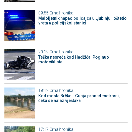
09:55
Crna hronika
Maloljetnik napao policajca u Ljubinju i oštetio
vrata u policijskoj stanici
20:19
Crna hronika
Teška nesreća kod Hadžića: Poginuo
motociklista
18:12
Crna hronika
Kod mosta Brčko - Gunja pronađene kosti,
čeka se nalaz vještaka
17:17
Crna hronika