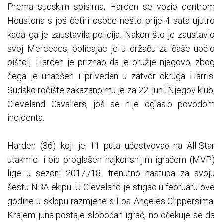
Prema sudskim spisima, Harden se vozio centrom
Houstona s još četiri osobe nešto prije 4 sata ujutro
kada ga je zaustavila policija. Nakon što je zaustavio
svoj Mercedes, policajac je u držaču za čaše uočio
pištolj. Harden je priznao da je oružje njegovo, zbog
čega je uhapšen i priveden u zatvor okruga Harris.
Sudsko ročište zakazano mu je za 22. juni. Njegov klub,
Cleveland Cavaliers, još se nije oglasio povodom
incidenta.
Harden (36), koji je 11 puta učestvovao na All-Star
utakmici i bio proglašen najkorisnijim igračem (MVP)
lige u sezoni 2017./18., trenutno nastupa za svoju
šestu NBA ekipu. U Cleveland je stigao u februaru ove
godine u sklopu razmjene s Los Angeles Clippersima.
Krajem juna postaje slobodan igrač, no očekuje se da