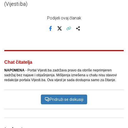
(Vijesti.ba)
Podijeli ovaj članak
Facebook
X
Kopiraj link
Više
Chat čitatelja
NAPOMENA
- Portal Vijesti.ba zadržava pravo da obriše neprimjeren
sadržaj bez najave i objašnjenja. Mišljenja iznešena u chatu nisu stavovi
redakcije portala Vijesti.ba. Ova vijest je sada dostupna samo za čitanje.
Pridruži se diskusiji