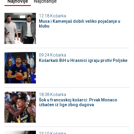
Najnovije
Najčitanije
12:18
Košarka
Musa i Kamenjaš dobili veliko pojačanje u
klubu
09:24
Košarka
Košarkaši BiH u Hrasnici igraju protiv Poljske
18:38
Košarka
Šok u francuskoj košarci: Prvak Monaco
izbačen iz lige zbog dugova
23:10
Košarka