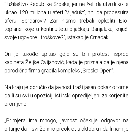
Tužilaštvo Republike Srpske, jer ne želi da utvrdi ko je
ukrao 120 miliona u aferi 'Vijadukt', niti da procesuira
aferu 'Serdarov'? Zar nismo trebali opkoliti Eko-
toplane, koje u kontinuitetu pljačkaju Banjaluku, krijući
svoje ugovore i troškove?“, istakao je Crnadak.
On je takođe upitao gdje su bili protesti ispred
kabineta Željke Cvijanović, kada je priznala da je njena
porodična firma gradila kompleks „Srpska Open“.
Na kraju je poručio da javnost traži jasan dokaz o tome
da li su svi u opoziciji istinski opredijeljeni za korjenite
promjene.
„Primjera ima mnogo, javnost očekuje odgovor na
pitanje da li svi želimo preokret u oktobru i da li nam je