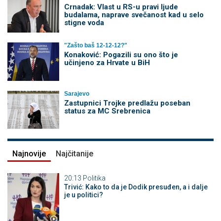
Crnadak: Vlast u RS-u pravi ljude
budalama, naprave svečanost kad u selo
stigne voda
"Zašto baš 12-12-12?"
Konaković: Pogazili su ono što je
učinjeno za Hrvate u BiH
Sarajevo
Zastupnici Trojke predlažu poseban
status za MC Srebrenica
Najnovije
Najčitanije
20:13
Politika
Trivić: Kako to da je Dodik presuđen, a i dalje
je u politici?