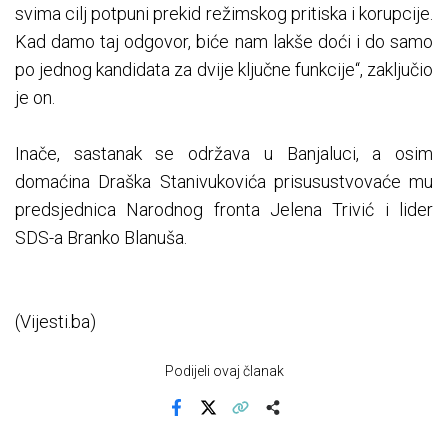
svima cilj potpuni prekid režimskog pritiska i korupcije.
Kad damo taj odgovor, biće nam lakše doći i do samo
po jednog kandidata za dvije ključne funkcije“, zaključio
je on.
Inače, sastanak se održava u Banjaluci, a osim
domaćina Draška Stanivukovića prisusustvovaće mu
predsjednica Narodnog fronta Jelena Trivić i lider
SDS-a Branko Blanuša.
(Vijesti.ba)
Podijeli ovaj članak
Facebook
X
Kopiraj link
Više