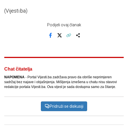
(Vijesti.ba)
Podijeli ovaj članak
Facebook
X
Kopiraj link
Više
Chat čitatelja
NAPOMENA
- Portal Vijesti.ba zadržava pravo da obriše neprimjeren
sadržaj bez najave i objašnjenja. Mišljenja iznešena u chatu nisu stavovi
redakcije portala Vijesti.ba. Ova vijest je sada dostupna samo za čitanje.
Pridruži se diskusiji