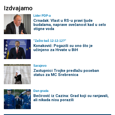
Izdvajamo
Lider PDP-a
Crnadak: Vlast u RS-u pravi ljude
budalama, naprave svečanost kad u selo
stigne voda
"Zašto baš 12-12-12?"
Konaković: Pogazili su ono što je
učinjeno za Hrvate u BiH
Sarajevo
Zastupnici Trojke predlažu poseban
status za MC Srebrenica
Dan grada
Bećirović iz Cazina: Grad koji su ranjavali,
ali nikada nisu porazili