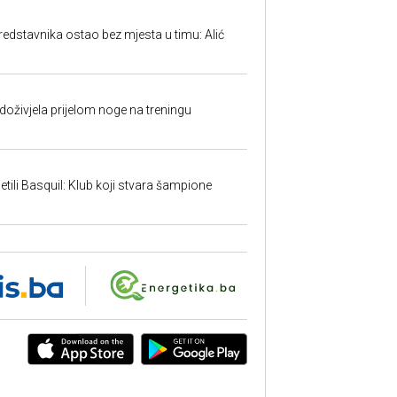
predstavnika ostao bez mjesta u timu: Alić
doživjela prijelom noge na treningu
tili Basquil: Klub koji stvara šampione