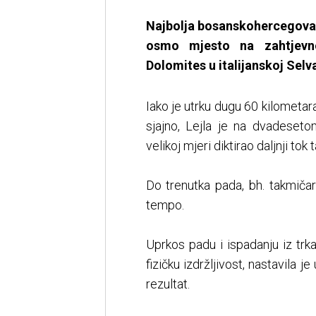
Najbolja bosanskohercegovačk
osmo mjesto na zahtjevno
Dolomites u italijanskoj Selv
Iako je utrku dugu 60 kilometar
sjajno, Lejla je na dvadeseto
velikoj mjeri diktirao daljnji tok
Do trenutka pada, bh. takmičar
tempo.
Uprkos padu i ispadanju iz trk
fizičku izdržljivost, nastavila j
rezultat.