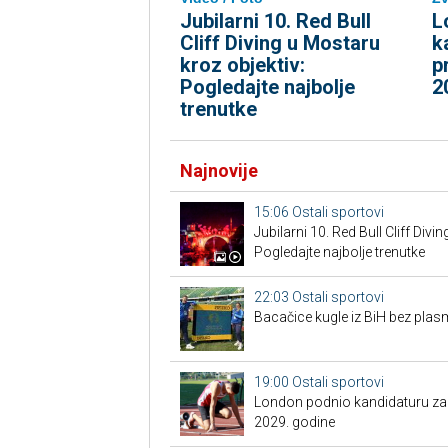
Jubilarni 10. Red Bull
L
Cliff Diving u Mostaru
k
kroz objektiv:
p
Pogledajte najbolje
2
trenutke
Najnovije
15:06
Ostali sportovi
Jubilarni 10. Red Bull Cliff Divi
Pogledajte najbolje trenutke
22:03
Ostali sportovi
Bacačice kugle iz BiH bez plas
19:00
Ostali sportovi
London podnio kandidaturu za S
2029. godine