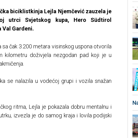
a biciklistkinja Lejla Njemčević zauzela je
j utrci Svjetskog kupa, Hero Südtirol
a Val Gardeni.
a sa čak 3.200 metara visinskog uspona otvorila
m kilometru doživjela nezgodan pad koji je u
 takmičenja.
ka se nalazila u vodećoj grupi i vozila snažan
Na
ačkog ritma, Lejla je pokazala dobru mentalnu i
e utrku, izvezla je do samog kraja i lovila podijski