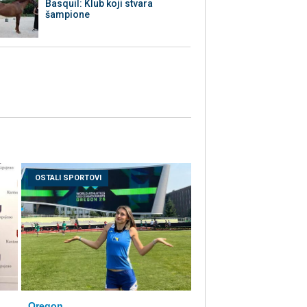
Basquil: Klub koji stvara
šampione
OSTALI SPORTOVI
Oregon