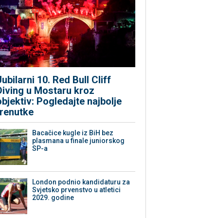
Jubilarni 10. Red Bull Cliff
Diving u Mostaru kroz
objektiv: Pogledajte najbolje
trenutke
Bacačice kugle iz BiH bez
plasmana u finale juniorskog
SP-a
London podnio kandidaturu za
Svjetsko prvenstvo u atletici
2029. godine