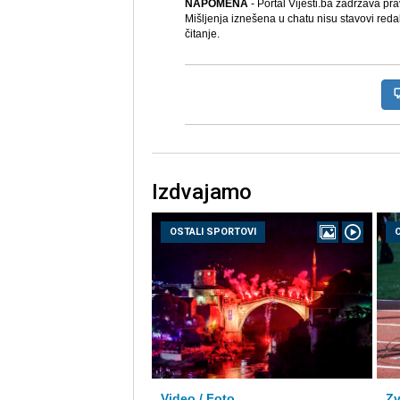
NAPOMENA
- Portal Vijesti.ba zadržava pr
Mišljenja iznešena u chatu nisu stavovi reda
čitanje.
Izdvajamo
OSTALI SPORTOVI
Video / Foto
Zv