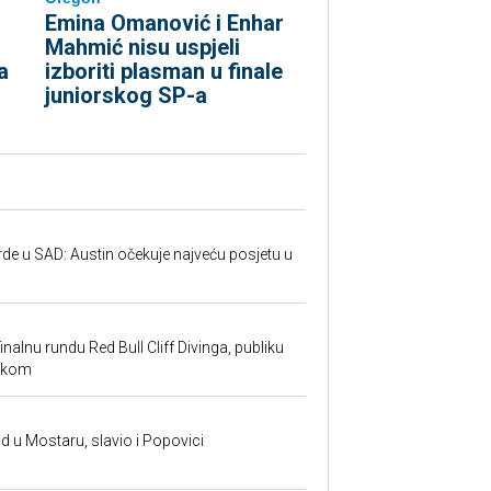
Emina Omanović i Enhar
Mahmić nisu uspjeli
izboriti plasman u finale
a
juniorskog SP-a
rde u SAD: Austin očekuje najveću posjetu u
inalnu rundu Red Bull Cliff Divinga, publiku
ackom
and u Mostaru, slavio i Popovici