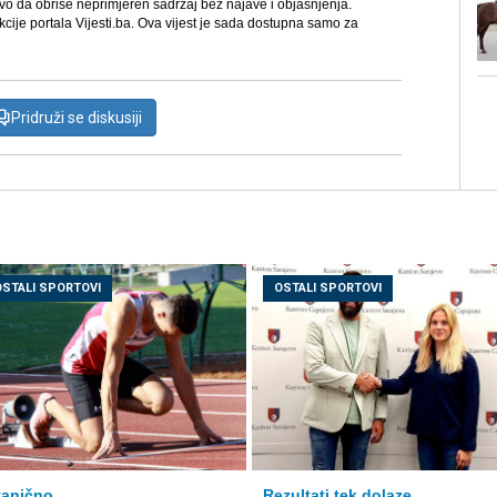
avo da obriše neprimjeren sadržaj bez najave i objašnjenja.
kcije portala Vijesti.ba. Ova vijest je sada dostupna samo za
Pridruži se diskusiji
OSTALI SPORTOVI
OSTALI SPORTOVI
anično
Rezultati tek dolaze