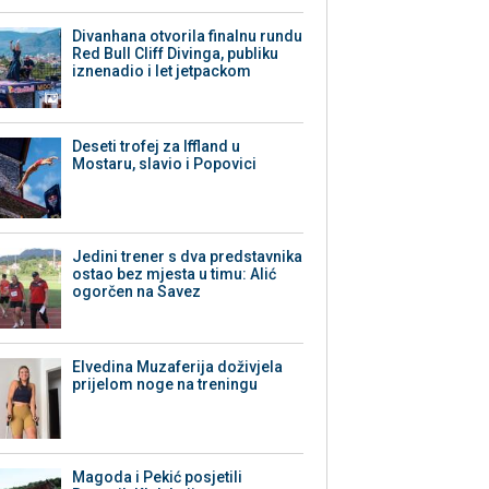
Divanhana otvorila finalnu rundu
Red Bull Cliff Divinga, publiku
iznenadio i let jetpackom
Deseti trofej za Iffland u
Mostaru, slavio i Popovici
Jedini trener s dva predstavnika
ostao bez mjesta u timu: Alić
ogorčen na Savez
Elvedina Muzaferija doživjela
prijelom noge na treningu
Magoda i Pekić posjetili