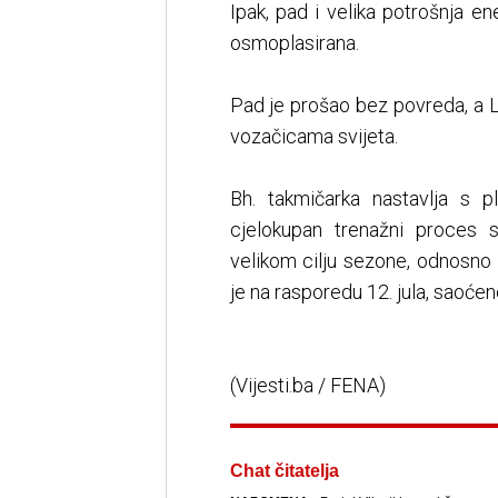
Ipak, pad i velika potrošnja ene
osmoplasirana.
Pad je prošao bez povreda, a L
vozačicama svijeta.
Bh. takmičarka nastavlja s p
cjelokupan trenažni proces
velikom cilju sezone, odnosno
je na rasporedu 12. jula, saoćen
(Vijesti.ba / FENA)
Chat čitatelja