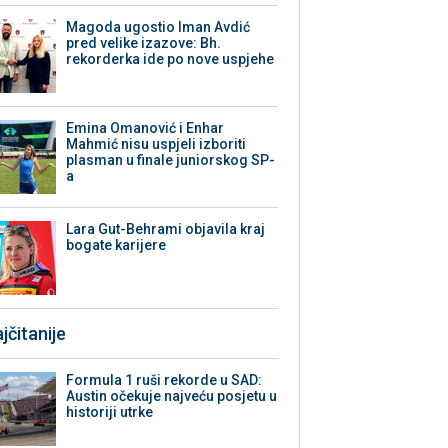
Magoda ugostio Iman Avdić
pred velike izazove: Bh.
rekorderka ide po nove uspjehe
Emina Omanović i Enhar
Mahmić nisu uspjeli izboriti
plasman u finale juniorskog SP-
a
Lara Gut-Behrami objavila kraj
bogate karijere
jčitanije
Formula 1 ruši rekorde u SAD:
Austin očekuje najveću posjetu u
historiji utrke