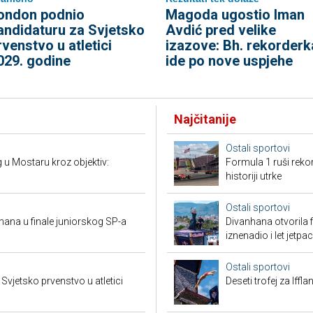
ondon podnio
Magoda ugostio Iman
andidaturu za Svjetsko
Avdić pred velike
rvenstvo u atletici
izazove: Bh. rekorderk
029. godine
ide po nove uspjehe
Najčitanije
Ostali sportovi
ng u Mostaru kroz objektiv:
Formula 1 ruši reko
historiji utrke
Ostali sportovi
mana u finale juniorskog SP-a
Divanhana otvorila f
iznenadio i let jetp
Ostali sportovi
vjetsko prvenstvo u atletici
Deseti trofej za Iffl