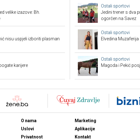
Ostali sportovi
 velike izazove: Bh.
Jedini trener s dva 
e
ogorčen na Savez
Ostali sportovi
 nisu uspjeli izboriti plasman
Elvedina Muzaferija 
Ostali sportovi
bogate karijere
Magoda i Pekić posje
O nama
Marketing
Uslovi
Aplikacije
Privatnost
Kontakt