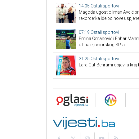
14:05
Ostali sportovi
Magoda ugostio Iman Avdić pred
rekorderka ide po nove uspjeh
07:19
Ostali sportovi
Emina Omanović i Enhar Mahmić
u finale juniorskog SP-a
21:25
Ostali sportovi
Lara Gut-Behrami objavila kraj 