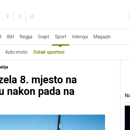
t
BiH
Regija
Svijet
Sport
Intervjui
Magazin
Auto-moto
Ostali sportovi
alija
ela 8. mjesto na
u nakon pada na
Na