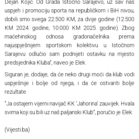
Dejan Kojić. Od Grada Istočno Sarajevo, uz sav naš
uspjeh i promociju sporta na republičkom i BiH nivou,
dobili smo svega 22.500 KM, za dvije godine (12.500
KM 2024. godine, 10.000 KM 2025. godine). Zbog
maćehinskog odnosa gradonačelnika prema
najuspješnijem sportskom kolektivu u Istočnom
Sarajevu odlučio sam podnijeti ostavku na mjesto
predsjednika Kluba", naveo je Elek.
Siguran je, dodaje, da će neko drugi moći da klub vodi
uspješnije i bolje od njega, i da će ostvariti bolje
rezultate.
"Ja ostajem vijerni navijač KK 'Jahorina' zauvijek. Hvala
svima koji su bili uz naš paljanski Klub", poručio je Elek.
(Vijesti.ba)