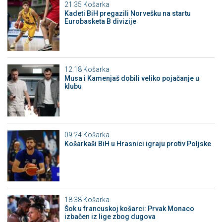
21:35
Košarka
Kadeti BiH pregazili Norvešku na startu
Eurobasketa B divizije
12:18
Košarka
Musa i Kamenjaš dobili veliko pojačanje u
klubu
09:24
Košarka
Košarkaši BiH u Hrasnici igraju protiv Poljske
18:38
Košarka
Šok u francuskoj košarci: Prvak Monaco
izbačen iz lige zbog dugova