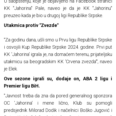
U saopštenju, koje je objavljeno na Facebook stranici
KK "Jahorina" Pale, naveo je da je KK "Jahorinu"
preuzeo kada je bio u drugoj ligi Republike Srpske.
Utakmica protiv "Zvezde"
"Za godinu dana, ušli smo u Prvu ligu Republike Srpske
i osvojili Kup Republike Srpske 2024. godine. Prvi put
KK 'Jahorina' igrala je, na domaćem terenu, prijateljsku
utakmicu sa beogradskim KK 'Crvena zvezda'", naveo
je Elek.
Ove sezone igrali su, dodaje on, ABA 2 ligu i
Premier ligu BiH.
"Javnost treba da zna da pored generalnog sponzora
OC 'Jahorina' i mene lično, Klub su pomogli
predsjednik Milorad Dodik i načelnici Boško Jugović i