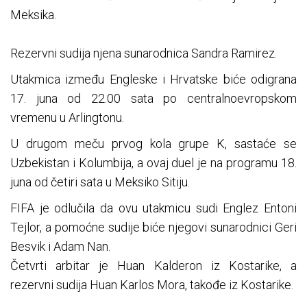
Meksika.
Rezervni sudija njena sunarodnica Sandra Ramirez.
Utakmica između Engleske i Hrvatske biće odigrana
17. juna od 22.00 sata po centralnoevropskom
vremenu u Arlingtonu.
U drugom meču prvog kola grupe K, sastaće se
Uzbekistan i Kolumbija, a ovaj duel je na programu 18.
juna od četiri sata u Meksiko Sitiju.
FIFA je odlučila da ovu utakmicu sudi Englez Entoni
Tejlor, a pomoćne sudije biće njegovi sunarodnici Geri
Besvik i Adam Nan.
Četvrti arbitar je Huan Kalderon iz Kostarike, a
rezervni sudija Huan Karlos Mora, takođe iz Kostarike.