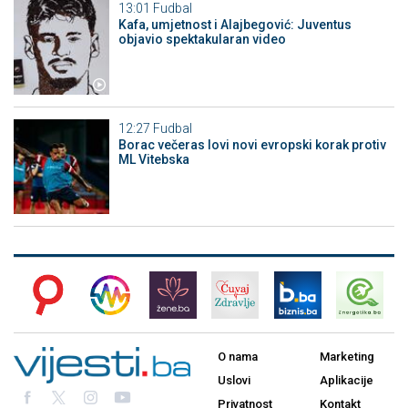
13:01
Fudbal
Kafa, umjetnost i Alajbegović: Juventus
objavio spektakularan video
12:27
Fudbal
Borac večeras lovi novi evropski korak protiv
ML Vitebska
O nama
Marketing
Uslovi
Aplikacije
Privatnost
Kontakt