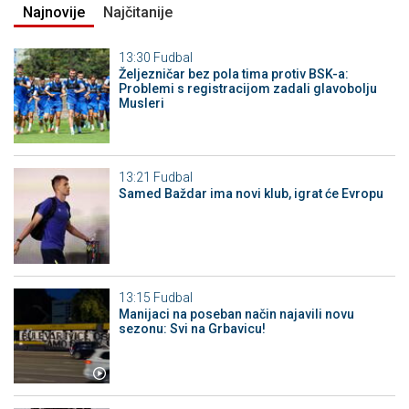
Najnovije
Najčitanije
13:30
Fudbal
Željezničar bez pola tima protiv BSK-a:
Problemi s registracijom zadali glavobolju
Musleri
13:21
Fudbal
Samed Baždar ima novi klub, igrat će Evropu
13:15
Fudbal
Manijaci na poseban način najavili novu
sezonu: Svi na Grbavicu!