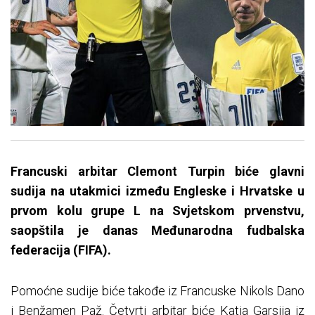
Francuski arbitar Clemont Turpin biće glavni
sudija na utakmici između Engleske i Hrvatske u
prvom kolu grupe L na Svjetskom prvenstvu,
saopštila je danas Međunarodna fudbalska
federacija (FIFA).
Pomoćne sudije biće takođe iz Francuske Nikols Dano
i Benžamen Paž. Četvrti arbitar biće Katja Garsija iz