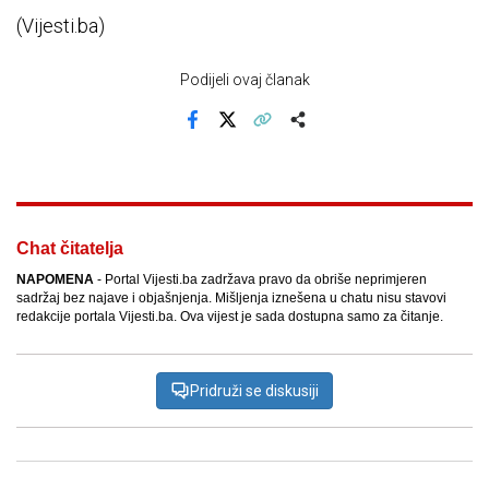
(Vijesti.ba)
Podijeli ovaj članak
Facebook
X
Kopiraj link
Više
Chat čitatelja
NAPOMENA
- Portal Vijesti.ba zadržava pravo da obriše neprimjeren
sadržaj bez najave i objašnjenja. Mišljenja iznešena u chatu nisu stavovi
redakcije portala Vijesti.ba. Ova vijest je sada dostupna samo za čitanje.
Pridruži se diskusiji