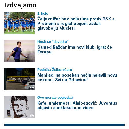
Izdvajamo
1. kolo
Željezničar bez pola tima protiv BSK-a:
Problemi s registracijom zadali
glavobolju Musleri
Nosit će "devetku"
Samed Baždar ima novi klub, igrat će
Evropu
Podrška Željezničaru
Manijaci na poseban način najavili novu
sezonu: Svi na Grbavicu!
Ovo morate pogledati
Kafa, umjetnost i Alajbegović: Juventus
objavio spektakularan video