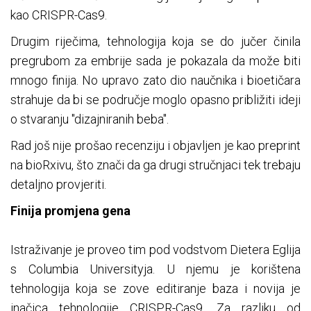
kao CRISPR-Cas9.
Drugim riječima, tehnologija koja se do jučer činila
pregrubom za embrije sada je pokazala da može biti
mnogo finija. No upravo zato dio naučnika i bioetičara
strahuje da bi se područje moglo opasno približiti ideji
o stvaranju "dizajniranih beba".
Rad još nije prošao recenziju i objavljen je kao preprint
na bioRxivu, što znači da ga drugi stručnjaci tek trebaju
detaljno provjeriti.
Finija promjena gena
Istraživanje je proveo tim pod vodstvom Dietera Eglija
s Columbia Universityja. U njemu je korištena
tehnologija koja se zove editiranje baza i novija je
inačica tehnologije CRISPR-Cas9. Za razliku od