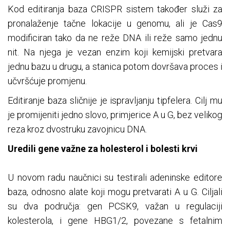
Kod editiranja baza CRISPR sistem također služi za
pronalaženje tačne lokacije u genomu, ali je Cas9
modificiran tako da ne reže DNA ili reže samo jednu
nit. Na njega je vezan enzim koji kemijski pretvara
jednu bazu u drugu, a stanica potom dovršava proces i
učvršćuje promjenu.
Editiranje baza sličnije je ispravljanju tipfelera. Cilj mu
je promijeniti jedno slovo, primjerice A u G, bez velikog
reza kroz dvostruku zavojnicu DNA.
Uredili gene važne za holesterol i bolesti krvi
U novom radu naučnici su testirali adeninske editore
baza, odnosno alate koji mogu pretvarati A u G. Ciljali
su dva područja: gen PCSK9, važan u regulaciji
kolesterola, i gene HBG1/2, povezane s fetalnim