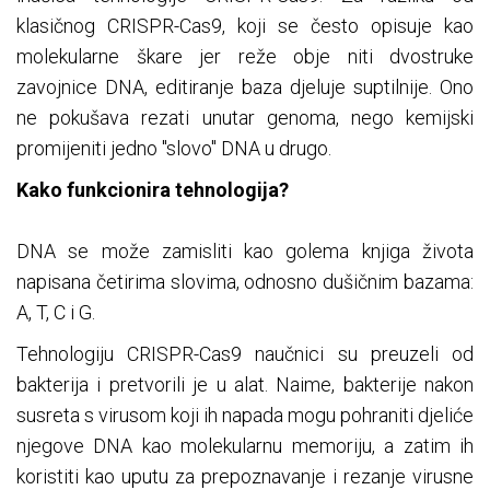
klasičnog CRISPR-Cas9, koji se često opisuje kao
molekularne škare jer reže obje niti dvostruke
zavojnice DNA, editiranje baza djeluje suptilnije. Ono
ne pokušava rezati unutar genoma, nego kemijski
promijeniti jedno "slovo" DNA u drugo.
Kako funkcionira tehnologija?
DNA se može zamisliti kao golema knjiga života
napisana četirima slovima, odnosno dušičnim bazama:
A, T, C i G.
Tehnologiju CRISPR-Cas9 naučnici su preuzeli od
bakterija i pretvorili je u alat. Naime, bakterije nakon
susreta s virusom koji ih napada mogu pohraniti djeliće
njegove DNA kao molekularnu memoriju, a zatim ih
koristiti kao uputu za prepoznavanje i rezanje virusne