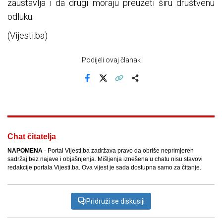
zaustavlja i da drugi moraju preuzeti širu društvenu
odluku.
(Vijesti.ba)
Podijeli ovaj članak
Facebook
X
Kopiraj link
Više
Chat čitatelja
NAPOMENA
- Portal Vijesti.ba zadržava pravo da obriše neprimjeren
sadržaj bez najave i objašnjenja. Mišljenja iznešena u chatu nisu stavovi
redakcije portala Vijesti.ba. Ova vijest je sada dostupna samo za čitanje.
Pridruži se diskusiji