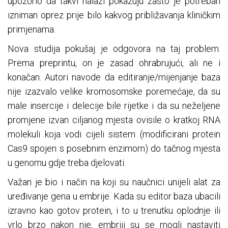
upozorio da takvi nalazi pokazuju zašto je potreban
izniman oprez prije bilo kakvog približavanja kliničkim
primjenama.
Nova studija pokušaj je odgovora na taj problem.
Prema preprintu, on je zasad ohrabrujući, ali ne i
konačan. Autori navode da editiranje/mijenjanje baza
nije izazvalo velike kromosomske poremećaje, da su
male insercije i delecije bile rijetke i da su neželjene
promjene izvan ciljanog mjesta ovisile o kratkoj RNA
molekuli koja vodi cijeli sistem (modificirani protein
Cas9 spojen s posebnim enzimom) do tačnog mjesta
u genomu gdje treba djelovati.
Važan je bio i način na koji su naučnici unijeli alat za
uređivanje gena u embrije. Kada su editor baza ubacili
izravno kao gotov protein, i to u trenutku oplodnje ili
vrlo brzo nakon nje, embriji su se mogli nastaviti