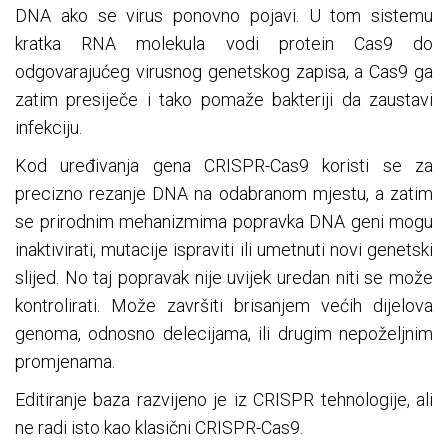
DNA ako se virus ponovno pojavi. U tom sistemu
kratka RNA molekula vodi protein Cas9 do
odgovarajućeg virusnog genetskog zapisa, a Cas9 ga
zatim presiječe i tako pomaže bakteriji da zaustavi
infekciju.
Kod uređivanja gena CRISPR-Cas9 koristi se za
precizno rezanje DNA na odabranom mjestu, a zatim
se prirodnim mehanizmima popravka DNA geni mogu
inaktivirati, mutacije ispraviti ili umetnuti novi genetski
slijed. No taj popravak nije uvijek uredan niti se može
kontrolirati. Može završiti brisanjem većih dijelova
genoma, odnosno delecijama, ili drugim nepoželjnim
promjenama.
Editiranje baza razvijeno je iz CRISPR tehnologije, ali
ne radi isto kao klasični CRISPR-Cas9.