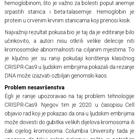
hemoglobinom, što je važno za bolesti poput anemije
srpastih stanica i beta-talasemije. Hemoglobin je
protein u crvenim krvnim stanicama koji prenosi kisik.
Najvažniji rezultat pokusa bio je taj da je editiranje bilo
učinkovito, a autori nisu otkrili velike delecije niti
kromosomske abnormalnosti na ciljanim mjestima. To
je ključno jer su raniji pokušaji korištenja klasičnog
CRISPR-Cas9 u ljudskim embrijima pokazali da rezanje
DNA može izazvati ozbiljan genomski kaos.
Problem nesavršenstva
Egli je ranije upozoravao na taj problem tehnologije
CRISPR-Cas9. Njegov tim je 2020. u časopisu Cell
objavio rad koji je pokazao da ona u ljudskim embrijima
može dovesti do gubitka velikih dijelova kromosoma ili
čak cijelog kromosoma. Columbia University tada je