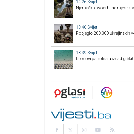
14:26
Svijet
Njemačka uvodi hitne mjere zb
13:40
Svijet
Pobjeglo 200.000 ukrajinskih v
13:39
Svijet
Dronovi patroliraju iznad grčki