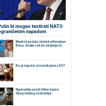
Putin bi mogao testirati NATO
ograničenim napadom
Madrid poslao žestok ultimatum
Rimu: Imate rok do nedjelje ili…
Ko je najveći izvoznik piva u EU?
Njemačka uvodi hitne mjere
zbog niskog vodostaja