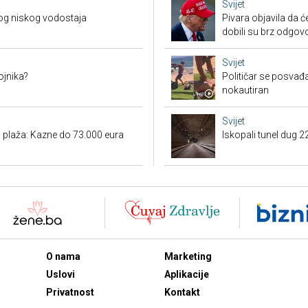
Svijet
og niskog vodostaja
Pivara objavila da ć
dobili su brz odgov
Svijet
ojnika?
Političar se posvađ
nokautiran
Svijet
h plaža: Kazne do 73.000 eura
Iskopali tunel dug 2
O nama
Marketing
Uslovi
Aplikacije
Privatnost
Kontakt