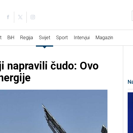
t
BiH
Regija
Svijet
Sport
Intervjui
Magazin
ji napravili čudo: Ovo
nergije
Na