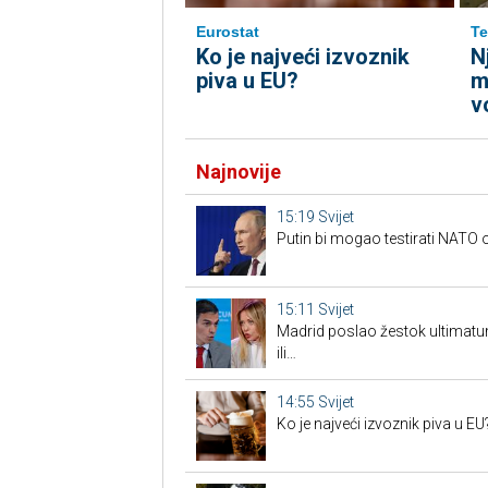
Eurostat
Te
Ko je najveći izvoznik
N
piva u EU?
m
v
Najnovije
15:19
Svijet
Putin bi mogao testirati NAT
15:11
Svijet
Madrid poslao žestok ultimatum
ili…
14:55
Svijet
Ko je najveći izvoznik piva u EU