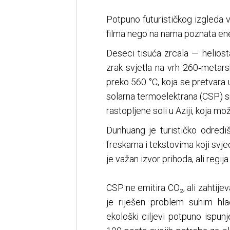
Potpuno futurističkog izgleda v
filma nego na nama poznata ene
Deseci tisuća zrcala — heliost
zrak svjetla na vrh 260‑metarsk
preko 560 °C, koja se pretvara 
solarna termoelektrana (CSP) 
rastopljene soli u Aziji, koja mo
Dunhuang je turističko odredi
freskama i tekstovima koji svj
je važan izvor prihoda, ali regi
CSP ne emitira CO₂, ali zahtije
je riješen problem suhim hl
ekološki ciljevi potpuno ispun