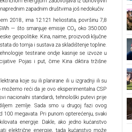
ektričnom energijom zadovoljava iz obnovljivih
gim naprednim zapadnim društvima još nedokučiv.
jem 2018., ima 12.121 heliostata, površinu 7,8
 GWh — što smanjuje emisije CO₂ oko 350.000
neske geopolitike. Kina, naime, proizvodi ključne
ta do tornja i sustava za skladištenje topline.
ehnologije testirane ondje kasnije se izvoze u
cijative Pojas i put, čime Kina diktira tržišne
rana koje su ili planirane ili u izgradnji ili su
to možemo reći da je ovo eksperimentalna CSP
svi nacionalni standardi, tehnološki putevi prije
diljem zemlje. Sada smo u drugoj fazi ovog
 od 100 megavata. Pri punom opterećenju, svaki
ilovata energije. Dakle, ako jedno kućanstvo
sati električne energije, tada kućanstvo može