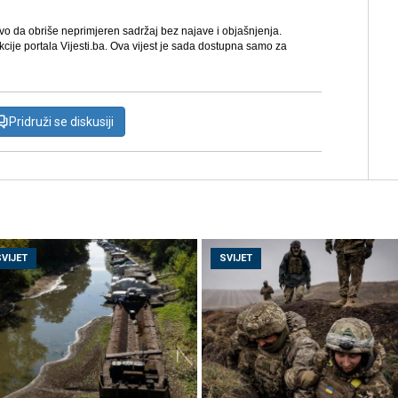
avo da obriše neprimjeren sadržaj bez najave i objašnjenja.
kcije portala Vijesti.ba. Ova vijest je sada dostupna samo za
Pridruži se diskusiji
SVIJET
SVIJET