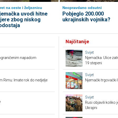
ret na ceste i željeznicu
Neopravdano odsutni
jemačka uvodi hitne
Pobjeglo 200.000
jere zbog niskog
ukrajinskih vojnika?
odostaja
Najčitanije
Svijet
O ograničenim napadom
Njemačka: Ulice zat
19 stepeni
Svijet
 Rimu: Imate rok do nedjelje
Njemački trgovački l
Svijet
?
Rusi objavili koliko
Ukrajini