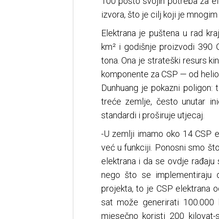
100 posto svojih potreba za el
izvora, što je cilj koji je mno
Elektrana je puštena u rad kra
km² i godišnje proizvodi 390
tona. Ona je strateški resurs ki
komponente za CSP — od heliosta
Dunhuang je pokazni poligon: t
treće zemlje, često unutar ini
standardi i proširuje utjecaj.
-U zemlji imamo oko 14 CSP elekt
već u funkciji. Ponosni smo š
elektrana i da se ovdje rađaju 
nego što se implementiraju 
projekta, to je CSP elektrana
sat može generirati 100.000 k
mjesečno koristi 200 kilovat-