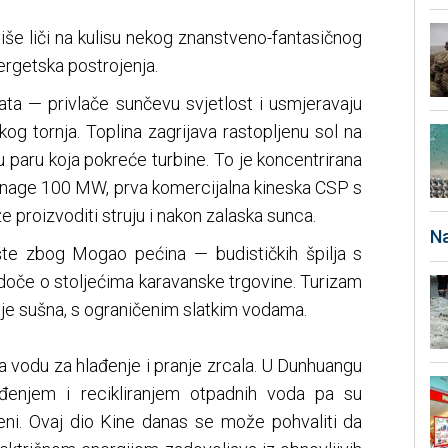
iše liči na kulisu nekog znanstveno-fantasičnog
rgetska postrojenja.
ata — privlače sunčevu svjetlost i usmjeravaju
og tornja. Toplina zagrijava rastopljenu sol na
u paru koja pokreće turbine. To je koncentrirana
snage 100 MW, prva komercijalna kineska CSP s
že proizvoditi struju i nakon zalaska sunca.
Na
šte zbog Mogao pećina — budističkih špilja s
edoče o stoljećima karavanske trgovine. Turizam
ja je sušna, s ograničenim slatkim vodama.
va vodu za hlađenje i pranje zrcala. U Dunhuangu
ađenjem i recikliranjem otpadnih voda pa su
jeni. Ovaj dio Kine danas se može pohvaliti da