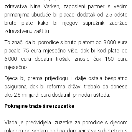
zdravstva Nina Varken, zaposleni partner s većim
primanjima ubuduće bi plaćao dodatak od 2.5 odsto
bruto plate kako bi njegov supružnik zadržao
zdravstvenu zaštitu.
To znači da bi porodice s bruto platom od 3.000 eura
plaćale 75 eura mjesečno više, dok bi kod plate od
6.000 eura dodatni trošak iznosio čak 150 eura
mjesečno.
Djeca bi, prema prijedlogu, i dalje ostala besplatno
osigurana, dok bi reforma državi trebalo da donese
oko 2.8 milijardi eura dodatnih prihoda i ušteda.
Pokrajine traže šire izuzetke
Vlada je predvidjela izuzetke za porodice s djecom
mlađom od sedam godina, domaćinstva s djetetom s