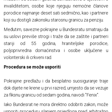
invaliditetom, osobe koje njeguju nemoćne članove
porodice najmanje deset sati sedmično, kao i partnere
koji su dostigli zakonsku starosnu granicu za penziju.
Međutim, savezne pokrajine u Bundesratu smatraju da
su uslovi previše strogi i traže da se zaštite i partneri
stariji od 55 godina, hraniteljske porodice,
poljoprivredna domaćinstva i osobe uključene u
volonterski ili crkveni rad.
Procedura se može usporiti
Pokrajine predlažu i da besplatno suosiguranje traje
dok dijete ne krene u prvi razred, umjesto da se vezuje
za fiksnu granicu od sedam godina, navodi "Fenix".
Iako Bundesrat ne mora direktno odobriti zakon, može
usporiti proceduru slanjem prijedloga pred arbitražno