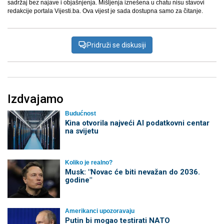
sadržaj bez najave i objašnjenja. Mišljenja iznešena u chatu nisu stavovi
redakcije portala Vijesti.ba. Ova vijest je sada dostupna samo za čitanje.
Pridruži se diskusiji
Izdvajamo
Budućnost
Kina otvorila najveći AI podatkovni centar
na svijetu
Koliko je realno?
Musk: "Novac će biti nevažan do 2036.
godine"
Amerikanci upozoravaju
Putin bi mogao testirati NATO