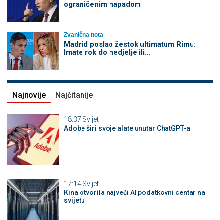
ograničenim napadom
Zvanična nota
Madrid poslao žestok ultimatum Rimu:
Imate rok do nedjelje ili…
Najnovije
Najčitanije
18:37
Svijet
Adobe širi svoje alate unutar ChatGPT-a
17:14
Svijet
Kina otvorila najveći AI podatkovni centar na
svijetu