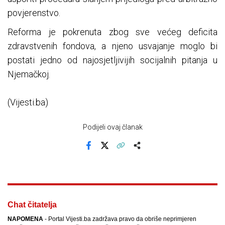
povjerenstvo.
Reforma je pokrenuta zbog sve većeg deficita
zdravstvenih fondova, a njeno usvajanje moglo bi
postati jedno od najosjetljivijih socijalnih pitanja u
Njemačkoj.
(Vijesti.ba)
Podijeli ovaj članak
Facebook
X
Kopiraj link
Više
Chat čitatelja
NAPOMENA
- Portal Vijesti.ba zadržava pravo da obriše neprimjeren