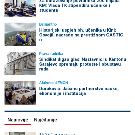
Za obrazovanje povratnika 200 hiljada
KM: Vlada TK stipendira učenike i
studente
Brilijantno
Historijski uspjeh bh. učenika u Kini:
Osvojili nagrade na prestižnom CASTIC-
u
Prava radnika
Sindikat digao glas: Nastavnici u Kantonu
Sarajevo spremaju proteste i obustavu
rada
Aktivnosti FMON
Duraković: Jačano partnerstvo nauke,
ekonomije i institucija
Najnovije
Najčitanije
16:28
Obrazovanje