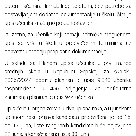
putem računara ili mobilnog telefona, bez potrebe za
dostavljanjem dodatne dokumentacije u školu, čim je
upis učenika značajno pojednostavljen.
Izuzetno, za učenike koji nemaju tehničke mogućnosti
upis se vrši u školi u predviđenim terminima uz
obaveznu predaju propisane dokumentacije.
U skladu sa Planom upisa učenika u prvi razred
srednjih škola u Republici Srpskoj, za školsku
2026/2027. godinu planiran je upis 9.840 učenika
raspoređenih u 456 odjeljenja. Za deficitarna
zanimanja planiran je upis 944 učenika.
Upis će biti organizovan u dva upisna roka, a u junskom
upisnom roku prijava kandidata predviđena je od 15.
do 17. juna, liste rangiranih kandidata biće objavljene
22. juna, a konačna rang-lista 30. juna.