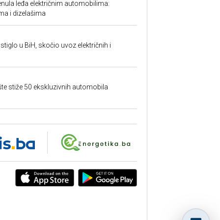
ula leđa električnim automobilima:
ma i dizelašima
tiglo u BiH, skočio uvoz električnih i
šte stiže 50 ekskluzivnih automobila