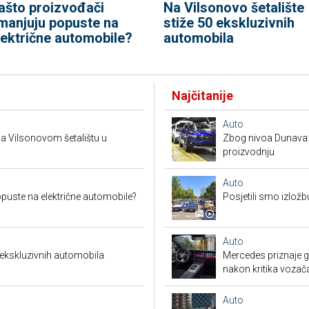
ašto proizvođači
Na Vilsonovo šetalište
manjuju popuste na
stiže 50 ekskluzivnih
lektrične automobile?
automobila
Najčitanije
Auto
a Vilsonovom šetalištu u
Zbog nivoa Dunava:
proizvodnju
Auto
puste na električne automobile?
Posjetili smo izložb
Auto
 ekskluzivnih automobila
Mercedes priznaje gr
nakon kritika vozač
Auto