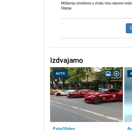
Mišljenja iznešena u chatu nisu stavovi reda
čitanje.
Izdvajamo
AUTO
Foto/Video
Au