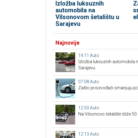
Izložba luksuznih
Z
automobila na
s
Vilsonovom šetalištu u
e
Sarajevu
Najnovije
19:11
Auto
Izložba luksuznih automobila n
Sarajevu
07:08
Auto
Zašto proizvođači smanjuju po
12:50
Auto
Na Vilsonovo šetalište stiže 50
12:13
Auto