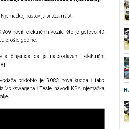
u Njemačkoj nastavlja snažan rast.
969 novih električnih vozila, što je gotovo 40
u prošle godine.
ja činjenica da je najprodavaniji električni
oq.
ođača pridobio je 3.083 nova kupca i tako
 iz Volkswagena i Tesle, navodi KBA, njemačka
Na
mlje.