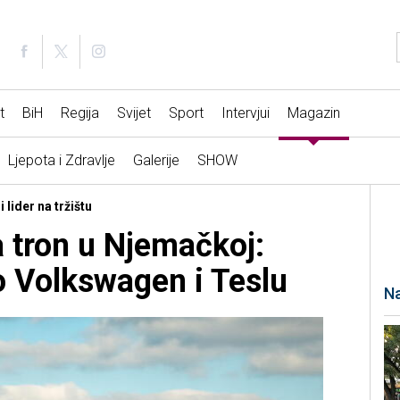
t
BiH
Regija
Svijet
Sport
Intervjui
Magazin
Ljepota i Zdravlje
Galerije
SHOW
 lider na tržištu
 tron u Njemačkoj:
 Volkswagen i Teslu
Na