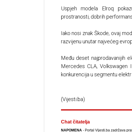
Uspjeh modela Elroq pokaz
prostranosti, dobrih performans
Iako nosi znak Škode, ovaj mode
razvijenu unutar najvećeg evr
Među deset najprodavanijih el
Mercedes CLA, Volkswagen ID
konkurencija u segmentu elektri
(Vijesti.ba)
Chat čitatelja
NAPOMENA
- Portal Vijesti.ba zadržava pr