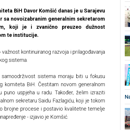
iteta BiH Davor Komšić danas je u Sarajevu
r sa novoizabranim generalnim sekretarom
, koji je i zvanično preuzeo dužnost
 te institucije.
 važnost kontinuiranog razvoja i prilagođavanja
og sistema.
t i samoodrživost sistema moraju biti u fokusu
kog komiteta BiH. Čestitam novom generalnom
u puno uspjeha u radu. Također, želim izraziti
Na
lnom sekretaru Saidu Fazlagiću, koji je tokom
o brojne procese i postavio kvalitetne temelje
unapređenje - izjavio je Komšić.