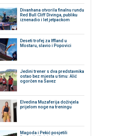
Divanhana otvorila finalnu rundu
Red Bull Cliff Divinga, publiku
iznenadio i let jetpackom
Deseti trofej za Iffland u
Mostaru, slavio i Popovici
Jedini trener s dva predstavnika
ostao bez mjesta u timu: Alić
ogorčen na Savez
Elvedina Muzaferija doživjela
prijelom noge na treningu
Magoda i Pekić posjetili