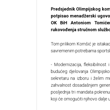
Predsjednik Olimpijskog kom
potpisao menadžerski ugovo
OK BiH Antoniom Tomićem
rukovođenja stručnom službom
Tom prilikom Komšić je istakao
savremenim potrebama sportsk
- Modernizacija, fleksibilnos
budućeg djelovanja Olimpijs
sekretaru na izboru i želim m
zahvalnost dosadašnjem genera
posljednja tri mandata pokrenu
koji će omogućiti njihovo dalje 