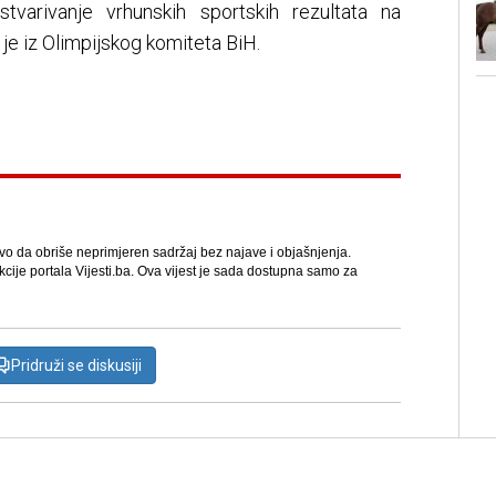
tvarivanje vrhunskih sportskih rezultata na
e iz Olimpijskog komiteta BiH.
avo da obriše neprimjeren sadržaj bez najave i objašnjenja.
kcije portala Vijesti.ba. Ova vijest je sada dostupna samo za
Pridruži se diskusiji