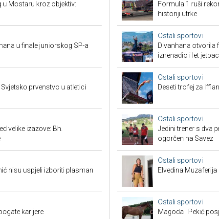
ng u Mostaru kroz objektiv:
Formula 1 ruši reko
historiji utrke
Ostali sportovi
mana u finale juniorskog SP-a
Divanhana otvorila f
iznenadio i let jetp
Ostali sportovi
vjetsko prvenstvo u atletici
Deseti trofej za Iffl
Ostali sportovi
 velike izazove: Bh.
Jedini trener s dva 
e
ogorčen na Savez
Ostali sportovi
 nisu uspjeli izboriti plasman
Elvedina Muzaferija 
Ostali sportovi
bogate karijere
Magoda i Pekić posje