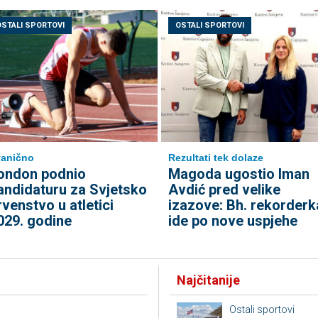
OSTALI SPORTOVI
OSTALI SPORTOVI
anično
Rezultati tek dolaze
ondon podnio
Magoda ugostio Iman
andidaturu za Svjetsko
Avdić pred velike
rvenstvo u atletici
izazove: Bh. rekorderk
029. godine
ide po nove uspjehe
Najčitanije
Ostali sportovi