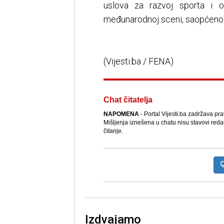
uslova za razvoj sporta i os
međunarodnoj sceni, saopćeno j
(Vijesti.ba / FENA)
Chat čitatelja
NAPOMENA
- Portal Vijesti.ba zadržava pr
Mišljenja iznešena u chatu nisu stavovi reda
čitanje.
Izdvajamo