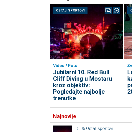
OSTALI SPORTOVI
Video / Foto
Zv
Jubilarni 10. Red Bull
L
Cliff Diving u Mostaru
k
kroz objektiv:
p
Pogledajte najbolje
2
trenutke
Najnovije
15:06
Ostali sportovi