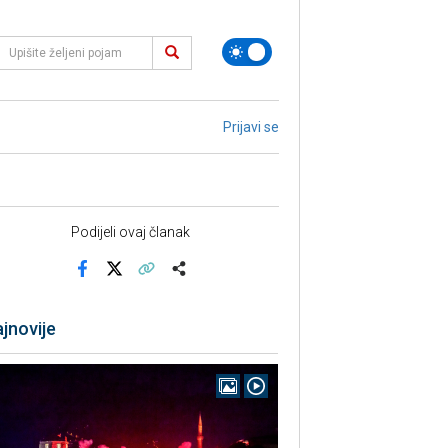
Prijavi se
Podijeli ovaj članak
Facebook
X
Kopiraj link
Više
jnovije