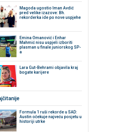
Magoda ugostio Iman Avdić
pred velike izazove: Bh.
rekorderka ide po nove uspjehe
Emina Omanović i Enhar
Mahmić nisu uspjeli izboriti
plasman u finale juniorskog SP-
a
Lara Gut-Behrami objavila kraj
bogate karijere
jčitanije
Formula 1 ruši rekorde u SAD:
Austin očekuje najveću posjetu u
historiji utrke