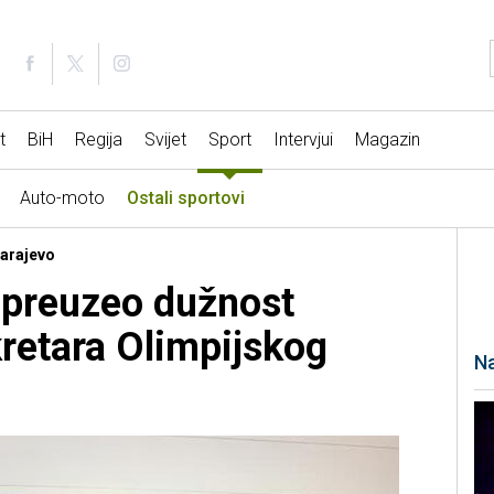
t
BiH
Regija
Svijet
Sport
Intervjui
Magazin
Auto-moto
Ostali sportovi
Sarajevo
 preuzeo dužnost
retara Olimpijskog
Na