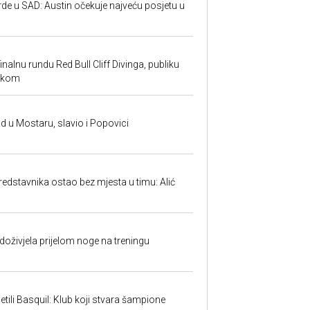
rde u SAD: Austin očekuje najveću posjetu u
inalnu rundu Red Bull Cliff Divinga, publiku
ackom
and u Mostaru, slavio i Popovici
predstavnika ostao bez mjesta u timu: Alić
doživjela prijelom noge na treningu
tili Basquil: Klub koji stvara šampione