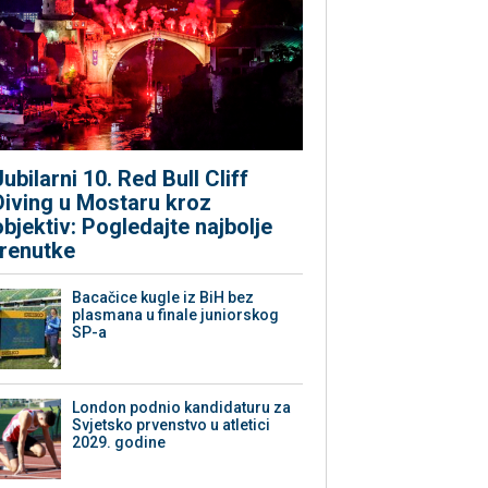
Jubilarni 10. Red Bull Cliff
Diving u Mostaru kroz
objektiv: Pogledajte najbolje
trenutke
Bacačice kugle iz BiH bez
plasmana u finale juniorskog
SP-a
London podnio kandidaturu za
Svjetsko prvenstvo u atletici
2029. godine