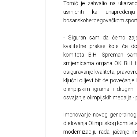
Tomić je zahvalio na ukazan
usmjeriti ka unapređenj
bosanskohercegovačkom sport
- Siguran sam da ćemo zajedn
kvalitetne prakse koje će do
komiteta BiH. Spreman sam
smjernicama organa OK BiH te
osiguravanje kvaliteta, pravovr
ključni ciljevi bit će povećanj
olimpijskim igrama i drugim 
osvajanje olimpijskih medalja - 
Imenovanje novog generalnog 
djelovanja Olimpijskog komite
modernizaciju rada, jačanje ins