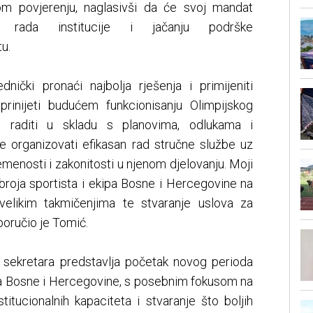
om povjerenju, naglasivši da će svoj mandat
u rada institucije i jačanju podrške
u.
ički pronaći najbolja rješenja i primijeniti
prinijeti budućem funkcionisanju Olimpijskog
 raditi u skladu s planovima, odlukama i
 organizovati efikasan rad stručne službe uz
emenosti i zakonitosti u njenom djelovanju. Moji
e broja sportista i ekipa Bosne i Hercegovine na
velikim takmičenjima te stvaranje uslova za
poručio je Tomić.
sekretara predstavlja početak novog perioda
ta Bosne i Hercegovine, s posebnim fokusom na
titucionalnih kapaciteta i stvaranje što boljih