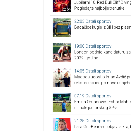
Jubilarni 10. Red Bull Cliff Divi
Pogledajte najbolje trenutke
22:03
Ostali sportovi
Bacačice kugle iz BiH bez plas
19:00
Ostali sportovi
London podnio kandidaturu za S
2029. godine
14:05
Ostali sportovi
Magoda ugostio Iman Avdić pred
rekorderka ide po nove uspjeh
07:19
Ostali sportovi
Emina Omanović i Enhar Mahmić
u finale juniorskog SP-a
21:25
Ostali sportovi
Lara Gut-Behrami objavila kraj 