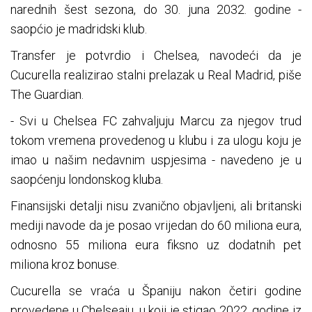
narednih šest sezona, do 30. juna 2032. godine -
saopćio je madridski klub.
Transfer je potvrdio i Chelsea, navodeći da je
Cucurella realizirao stalni prelazak u Real Madrid, piše
The Guardian.
- Svi u Chelsea FC zahvaljuju Marcu za njegov trud
tokom vremena provedenog u klubu i za ulogu koju je
imao u našim nedavnim uspjesima - navedeno je u
saopćenju londonskog kluba.
Finansijski detalji nisu zvanično objavljeni, ali britanski
mediji navode da je posao vrijedan do 60 miliona eura,
odnosno 55 miliona eura fiksno uz dodatnih pet
miliona kroz bonuse.
Cucurella se vraća u Španiju nakon četiri godine
provedene u Chelseaju, u koji je stigao 2022. godine iz