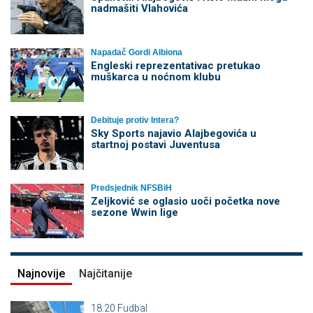
nadmašiti Vlahovića
Napadač Gordi Albiona
Engleski reprezentativac pretukao
muškarca u noćnom klubu
Debituje protiv Intera?
Sky Sports najavio Alajbegovića u
startnoj postavi Juventusa
Predsjednik NFSBiH
Zeljković se oglasio uoči početka nove
sezone Wwin lige
Najnovije
Najčitanije
18:20
Fudbal