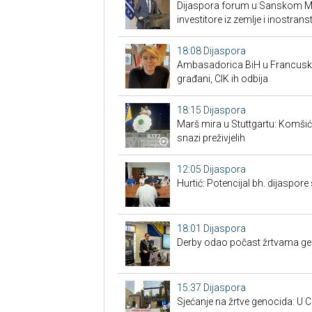
Dijaspora forum u Sanskom Mos
investitore iz zemlje i inostrans
18:08
Dijaspora
Ambasadorica BiH u Francuskoj
građani, CIK ih odbija
18:15
Dijaspora
Marš mira u Stuttgartu: Komšić g
snazi preživjelih
12:05
Dijaspora
Hurtić: Potencijal bh. dijaspore 
18:01
Dijaspora
Derby odao počast žrtvama gen
15:37
Dijaspora
Sjećanje na žrtve genocida: U C