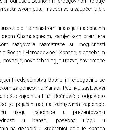
eljskih odnosa s Bosnom i Hercegovinom, te daje
roatlantskom putu - navodi se u saopćenju bh.
sret bio i s ministrom finansija i nacionalnih
lippeom Champagneom, zamjenikom premijera
kom razgovora razmatrane su mogućnosti
je Bosne i Hercegovine i Kanade, s posebnim
e, inovacije, nove tehnologije i razvoj savremene
vajući Predsjedništva Bosne i Hercegovine se
kom zajednicom u Kanadi. Pažljivo saslušavši
e ono što zajednica traži, Bećirović je odgovorio
ao je pojačan rad na zahtijevima zajednice.
nu ulogu zajednice u prezentovanju
rijednosti u Kanadi, posebno ulogu u
jećanja na genocid u Srebrenici gdje je Kanada