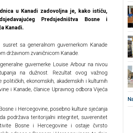
nica u Kanadi zadovoljna je, kako ističu,
sjedavajućeg Predsjedništva Bosne i
ća Kanadi.
an susret sa generalnom guvernerkom Kanade
anom državnom zvaničnicom Kanade.
 generalne guvernerke Louise Arbour na nivou
tupanja na dužnost. Rezultat ovog važnog
e političkih, ekonomskih, akademskih i kulturnih
ine i Kanade, članice Upravnog odbora Vijeća
Na
lj Bosne i Hercegovine, posebno kulture sjećanja
 podržava teritorijalni integritet, suverenitet
ektivite Bosne i Hercegovine i ostaje čvrsto