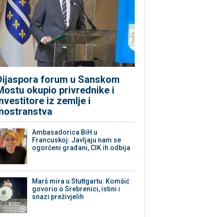
Dijaspora forum u Sanskom
Mostu okupio privrednike i
investitore iz zemlje i
inostranstva
Ambasadorica BiH u
Francuskoj: Javljaju nam se
ogorčeni građani, CIK ih odbija
Marš mira u Stuttgartu: Komšić
govorio o Srebrenici, istini i
snazi preživjelih