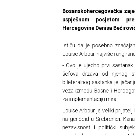
Bosanskohercegovačka zajed
uspješnom posjetom pred
Hercegovine Denisa Bećirovi
Ističu da je posebno značaj
Louise Arbour, najviše rangir
- Ovo je ujedno prvi sastanak
šefova država od njenog s
bileteralnog sastanka je jačanj
veza između Bosne i Hercegov
za implementaciju mira.
Louise Arbour je veliki prijate
na genocid u Srebrenici. Kanada
nezavisnost i politički subj