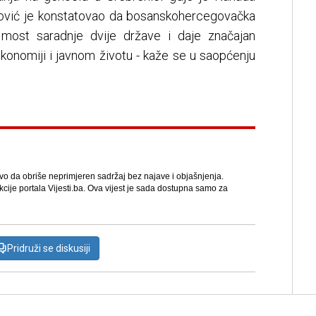
ćirović je konstatovao da bosanskohercegovačka
 most saradnje dvije države i daje značajan
konomiji i javnom životu - kaže se u saopćenju
avo da obriše neprimjeren sadržaj bez najave i objašnjenja.
kcije portala Vijesti.ba. Ova vijest je sada dostupna samo za
Pridruži se diskusiji