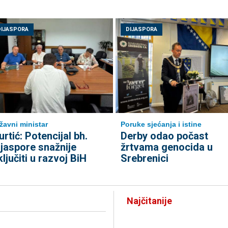
DIJASPORA
DIJASPORA
žavni ministar
Poruke sjećanja i istine
urtić: Potencijal bh.
Derby odao počast
ijaspore snažnije
žrtvama genocida u
ključiti u razvoj BiH
Srebrenici
Najčitanije