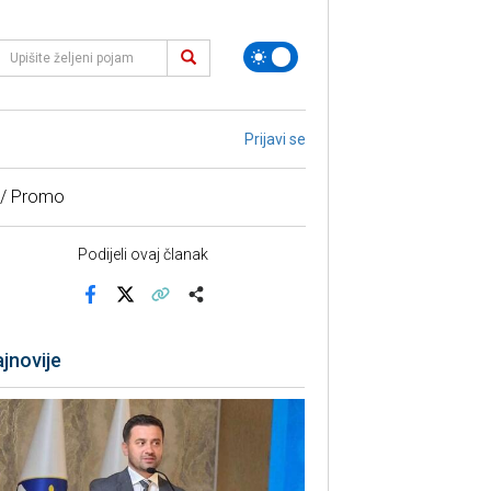
Prijavi se
 / Promo
Podijeli ovaj članak
Facebook
X
Kopiraj link
Više
jnovije