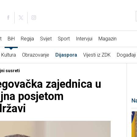
t
BiH
Regija
Svijet
Sport
Intervjui
Magazin
Kultura
Obrazovanje
Dijaspora
Vijesti iz ZDK
Događaji
ni susreti
govačka zajednica u
ljna posjetom
Na
državi