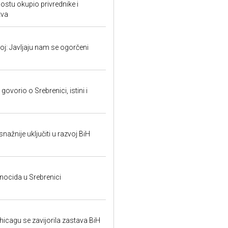
tu okupio privrednike i
tva
: Javljaju nam se ogorčeni
ovorio o Srebrenici, istini i
snažnije uključiti u razvoj BiH
ocida u Srebrenici
hicagu se zavijorila zastava BiH