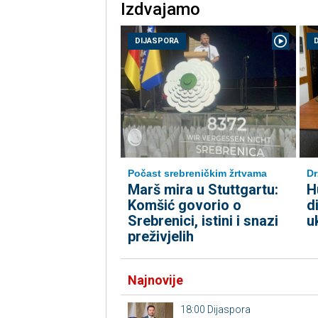
Izdvajamo
DIJASPORA
Počast srebreničkim žrtvama
Dr
Marš mira u Stuttgartu:
H
Komšić govorio o
d
Srebrenici, istini i snazi
u
preživjelih
Najnovije
18:00
Dijaspora