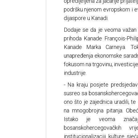
opredijeljena za jačanje prijat
podršku njenom evropskom i ev
dijaspore u Kanadi.
Dodaje se da je veoma važan su
prihoda Kanade François-Phi
Kanade Marka Carneya. To
unapređenja ekonomske saradn
fokusom na trgovinu, investicij
industrije.
- Na kraju posjete predsjeda
susreo sa bosanskohercegovač
ono što je zajednica uradili, t
na mnogobrojna pitanja. Obeć
Istako je veoma značaj
bosanskohercegovačkih v
institucionalizaciji kulture s