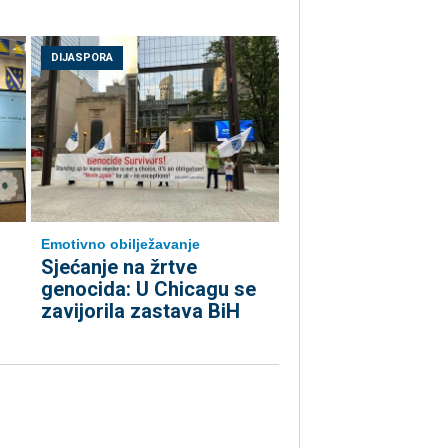
DIJASPORA
Emotivno obilježavanje
Sjećanje na žrtve
genocida: U Chicagu se
zavijorila zastava BiH