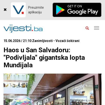
Preuzmite
aplikaciju
Toggl
navig
15.06.2026 / 21:10 Zanimljivosti - Vozači šokirani
Haos u San Salvadoru:
"Podivljala" gigantska lopta
Mundijala