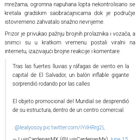
mrežama, ogromna napuhana lopta nekontrolisano se
kretala gradskim saobraćajnicama dok je područje
istovremeno zahvatalo snažno nevrijeme.
Prizor je privukao pažnju brojnih prolaznika i vozača, a
snimci su u kratkom vremenu postali viralni na
internetu, izazivajući brojne reakcije i komentare.
Tras las fuertes lluvias y ráfagas de viento en la
capital de El Salvador, un balón inflable gigante
sorprendió rodando por las calles.
El objeto promocional del Mundial se desprendió
de su estructura, dentro de un centro comercial.
:
@lealyosoy
pic.twitter.com/iYilHRrg2L
— LuisCardenasMX (@LuisCardenasMx)
June 15,