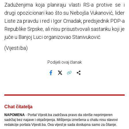
Zaduženjima koja planiraju vlasti RS-a protive se i
drugi opozicionari kao što su Nebojša Vukanović, lider
Liste za pravdu i red i Igor Crnadak, predsjednik PDP-a
Republike Srpske, ali nisu prisustvovali sastanku koji je
juče u Banjoj Luci organizovao Stanivuković.
(Vijesti.ba)
Podijeli ovaj članak
Facebook
X
Kopiraj link
Više
Chat čitatelja
NAPOMENA
- Portal Vijesti.ba zadržava pravo da obriše neprimjeren
sadržaj bez najave i objašnjenja. Mišljenja iznešena u chatu nisu stavovi
redakcije portala Vijesti.ba. Ova vijest je sada dostupna samo za čitanje.