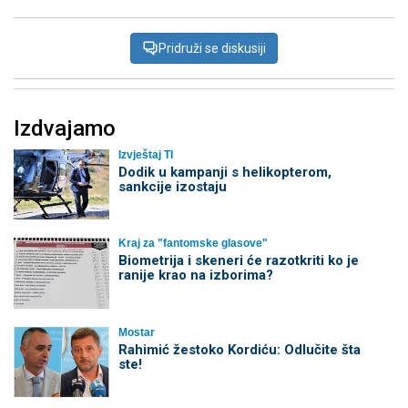
Pridruži se diskusiji
Izdvajamo
Izvještaj TI
Dodik u kampanji s helikopterom,
sankcije izostaju
Kraj za "fantomske glasove"
Biometrija i skeneri će razotkriti ko je
ranije krao na izborima?
Mostar
Rahimić žestoko Kordiću: Odlučite šta
ste!