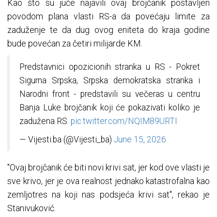
Kao što su juče najavili ovaj brojčanik postavljen
povodom plana vlasti RS-a da povećaju limite za
zaduženje te da dug ovog eniteta do kraja godine
bude povećan za četiri milijarde KM.
Predstavnici opozicionih stranka u RS - Pokret
Sigurna Srpska, Srpska demokratska stranka i
Narodni front - predstavili su večeras u centru
Banja Luke brojčanik koji će pokazivati koliko je
zadužena RS.
pic.twitter.com/NQIM89URTI
— Vijesti.ba (@Vijesti_ba)
June 15, 2026
"Ovaj brojčanik će biti novi krivi sat, jer kod ove vlasti je
sve krivo, jer je ova realnost jednako katastrofalna kao
zemljotres na koji nas podsjeća krivi sat", rekao je
Stanivuković.