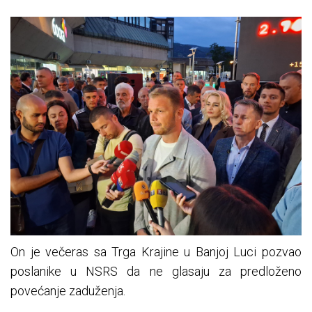
On je večeras sa Trga Krajine u Banjoj Luci pozvao
poslanike u NSRS da ne glasaju za predloženo
povećanje zaduženja.