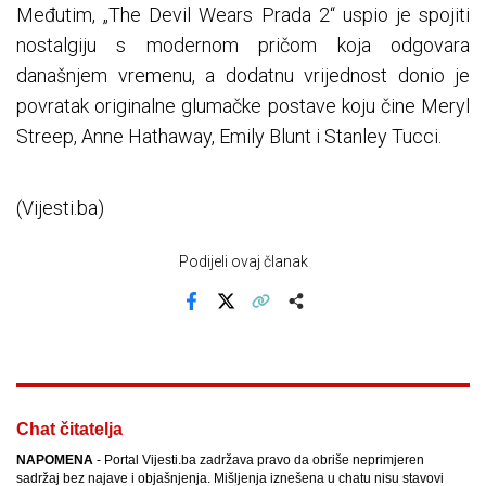
Međutim, „The Devil Wears Prada 2“ uspio je spojiti
nostalgiju s modernom pričom koja odgovara
današnjem vremenu, a dodatnu vrijednost donio je
povratak originalne glumačke postave koju čine Meryl
Streep, Anne Hathaway, Emily Blunt i Stanley Tucci.
(Vijesti.ba)
Podijeli ovaj članak
Facebook
X
Kopiraj link
Više
Chat čitatelja
NAPOMENA
- Portal Vijesti.ba zadržava pravo da obriše neprimjeren
sadržaj bez najave i objašnjenja. Mišljenja iznešena u chatu nisu stavovi