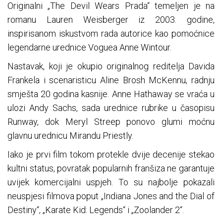
Originalni „The Devil Wears Prada“ temeljen je na
romanu Lauren Weisberger iz 2003. godine,
inspirisanom iskustvom rada autorice kao pomoćnice
legendarne urednice Voguea Anne Wintour.
Nastavak, koji je okupio originalnog reditelja Davida
Frankela i scenaristicu Aline Brosh McKennu, radnju
smješta 20 godina kasnije. Anne Hathaway se vraća u
ulozi Andy Sachs, sada urednice rubrike u časopisu
Runway, dok Meryl Streep ponovo glumi moćnu
glavnu urednicu Mirandu Priestly.
Iako je prvi film tokom protekle dvije decenije stekao
kultni status, povratak popularnih franšiza ne garantuje
uvijek komercijalni uspjeh. To su najbolje pokazali
neuspjesi filmova poput „Indiana Jones and the Dial of
Destiny“, „Karate Kid: Legends“ i „Zoolander 2“.