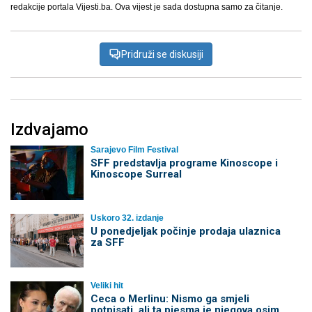
redakcije portala Vijesti.ba. Ova vijest je sada dostupna samo za čitanje.
Pridruži se diskusiji
Izdvajamo
Sarajevo Film Festival
SFF predstavlja programe Kinoscope i
Kinoscope Surreal
Uskoro 32. izdanje
U ponedjeljak počinje prodaja ulaznica
za SFF
Veliki hit
Ceca o Merlinu: Nismo ga smjeli
potpisati, ali ta pjesma je njegova osim