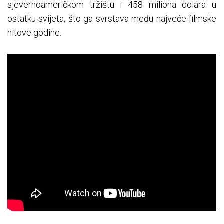
sjevernoameričkom tržištu i 458 miliona dolara u
ostatku svijeta, što ga svrstava među najveće filmske
hitove godine.