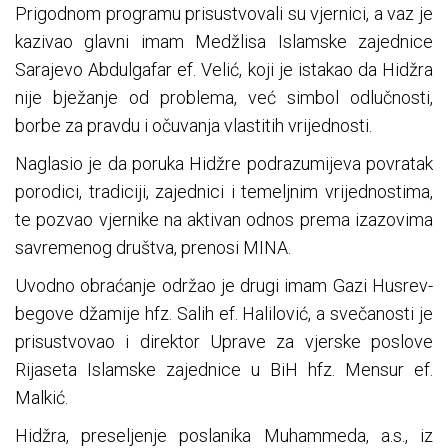
Prigodnom programu prisustvovali su vjernici, a vaz je
kazivao glavni imam Medžlisa Islamske zajednice
Sarajevo Abdulgafar ef. Velić, koji je istakao da Hidžra
nije bježanje od problema, već simbol odlučnosti,
borbe za pravdu i očuvanja vlastitih vrijednosti.
Naglasio je da poruka Hidžre podrazumijeva povratak
porodici, tradiciji, zajednici i temeljnim vrijednostima,
te pozvao vjernike na aktivan odnos prema izazovima
savremenog društva, prenosi MINA.
Uvodno obraćanje održao je drugi imam Gazi Husrev-
begove džamije hfz. Salih ef. Halilović, a svečanosti je
prisustvovao i direktor Uprave za vjerske poslove
Rijaseta Islamske zajednice u BiH hfz. Mensur ef.
Malkić.
Hidžra, preseljenje poslanika Muhammeda, a.s., iz