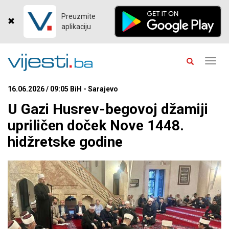
Preuzmite
aplikaciju
Toggl
navig
16.06.2026 / 09:05 BiH - Sarajevo
U Gazi Husrev-begovoj džamiji
upriličen doček Nove 1448.
hidžretske godine