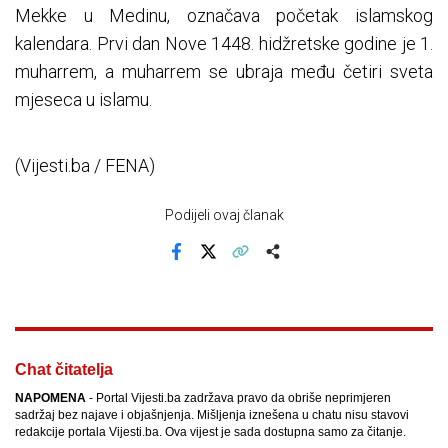
Mekke u Medinu, označava početak islamskog
kalendara. Prvi dan Nove 1448. hidžretske godine je 1.
muharrem, a muharrem se ubraja među četiri sveta
mjeseca u islamu.
(Vijesti.ba / FENA)
Podijeli ovaj članak
Facebook
X
Kopiraj link
Više
Chat čitatelja
NAPOMENA
- Portal Vijesti.ba zadržava pravo da obriše neprimjeren
sadržaj bez najave i objašnjenja. Mišljenja iznešena u chatu nisu stavovi
redakcije portala Vijesti.ba. Ova vijest je sada dostupna samo za čitanje.