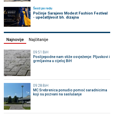
Šesti po redu
Počinje Sarajevo Modest Fashion Festival
- upečatljivost bh. dizajna
Najnovije
Najčitanije
09:51
BiH
Poslijepodne nam stiže osvježenje: Pljuskovi i
grmljavina u cijeloj BiH
09:28
BiH
MC Srebrenica ponudio pomoć saradnicima
koji su pozvani na saslušanje