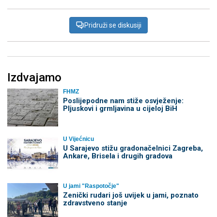
Pridruži se diskusiji
Izdvajamo
FHMZ
Poslijepodne nam stiže osvježenje:
Pljuskovi i grmljavina u cijeloj BiH
U Vijećnicu
U Sarajevo stižu gradonačelnici Zagreba,
Ankare, Brisela i drugih gradova
U jami "Raspotočje"
Zenički rudari još uvijek u jami, poznato
zdravstveno stanje