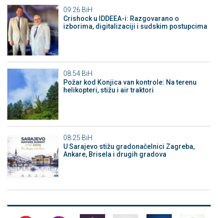
09:26
BiH
Crishock u IDDEEA-i: Razgovarano o
izborima, digitalizaciji i sudskim postupcima
08:54
BiH
Požar kod Konjica van kontrole: Na terenu
helikopteri, stižu i air traktori
08:25
BiH
U Sarajevo stižu gradonačelnici Zagreba,
Ankare, Brisela i drugih gradova