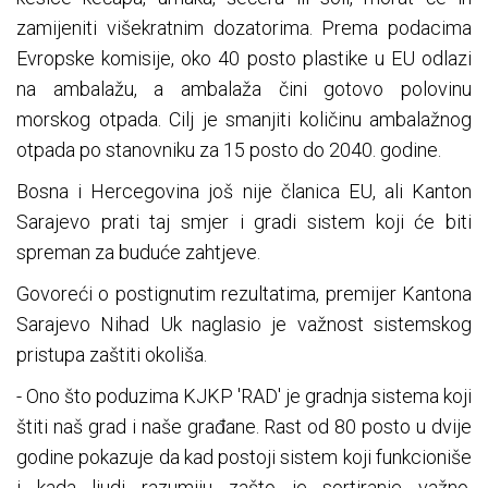
zamijeniti višekratnim dozatorima. Prema podacima
Evropske komisije, oko 40 posto plastike u EU odlazi
na ambalažu, a ambalaža čini gotovo polovinu
morskog otpada. Cilj je smanjiti količinu ambalažnog
otpada po stanovniku za 15 posto do 2040. godine.
Bosna i Hercegovina još nije članica EU, ali Kanton
Sarajevo prati taj smjer i gradi sistem koji će biti
spreman za buduće zahtjeve.
Govoreći o postignutim rezultatima, premijer Kantona
Sarajevo Nihad Uk naglasio je važnost sistemskog
pristupa zaštiti okoliša.
- Ono što poduzima KJKP 'RAD' je gradnja sistema koji
štiti naš grad i naše građane. Rast od 80 posto u dvije
godine pokazuje da kad postoji sistem koji funkcioniše
i kada ljudi razumiju zašto je sortiranje važno,