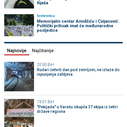
Ilijaša
Srebrenica
Memorijalni centar Amidžiću i Cvijanović:
Politički pritisak imat će međunarodne
posljedice
Najnovije
Najčitanije
20:00
BiH
Rudari četvrti dan pod zemljom, ne izlaze do
ispunjenja zahtjeva
19:01
BiH
"Pekijada" u Varešu okupila 37 ekipa iz četiri
države regiona