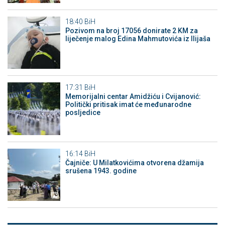
18:40
BiH
Pozivom na broj 17056 donirate 2 KM za
liječenje malog Edina Mahmutovića iz Ilijaša
17:31
BiH
Memorijalni centar Amidžiću i Cvijanović:
Politički pritisak imat će međunarodne
posljedice
16:14
BiH
Čajniče: U Milatkovićima otvorena džamija
srušena 1943. godine