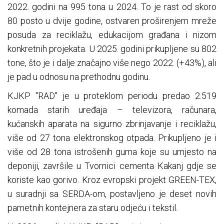
2022. godini na 995 tona u 2024. To je rast od skoro
80 posto u dvije godine, ostvaren proširenjem mreže
posuda za reciklažu, edukacijom građana i nizom
konkretnih projekata. U 2025. godini prikupljene su 802
tone, što je i dalje značajno više nego 2022. (+43%), ali
je pad u odnosu na prethodnu godinu.
KJKP "RAD" je u proteklom periodu predao 2.519
komada starih uređaja – televizora, računara,
kućanskih aparata na sigurno zbrinjavanje i reciklažu,
više od 27 tona elektronskog otpada. Prikupljeno je i
više od 28 tona istrošenih guma koje su umjesto na
deponiji, završile u Tvornici cementa Kakanj gdje se
koriste kao gorivo. Kroz evropski projekt GREEN-TEX,
u suradnji sa SERDA-om, postavljeno je deset novih
pametnih kontejnera za staru odjeću i tekstil.