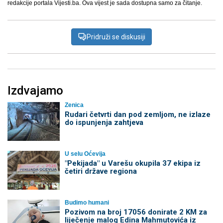
redakcije portala Vijesti.ba. Ova vijest je sada dostupna samo za čitanje.
Pridruži se diskusiji
Izdvajamo
Zenica
Rudari četvrti dan pod zemljom, ne izlaze
do ispunjenja zahtjeva
U selu Oćevija
"Pekijada" u Varešu okupila 37 ekipa iz
četiri države regiona
Budimo humani
Pozivom na broj 17056 donirate 2 KM za
liječenje malog Edina Mahmutovića iz