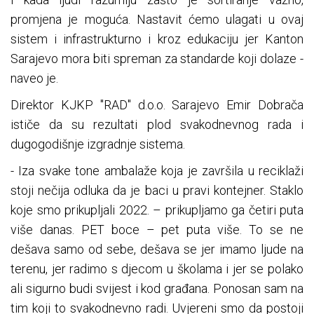
promjena je moguća. Nastavit ćemo ulagati u ovaj
sistem i infrastrukturno i kroz edukaciju jer Kanton
Sarajevo mora biti spreman za standarde koji dolaze -
naveo je.
Direktor KJKP "RAD" d.o.o. Sarajevo Emir Dobrača
ističe da su rezultati plod svakodnevnog rada i
dugogodišnje izgradnje sistema.
- Iza svake tone ambalaže koja je završila u reciklaži
stoji nečija odluka da je baci u pravi kontejner. Staklo
koje smo prikupljali 2022. – prikupljamo ga četiri puta
više danas. PET boce – pet puta više. To se ne
dešava samo od sebe, dešava se jer imamo ljude na
terenu, jer radimo s djecom u školama i jer se polako
ali sigurno budi svijest i kod građana. Ponosan sam na
tim koji to svakodnevno radi. Uvjereni smo da postoji