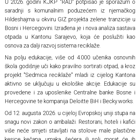
U 2026. godini KJKP "RAD" potpisao je sporazum o
saradnji s komunalnim poduzećem iz njemačkog
Hildeshajma u okviru GIZ projekta zelene tranzicije u
Bosni i Hercegovini. Izrađena je i nova analiza sastava
otpada u Kantonu Sarajevo, koja će poslužiti kao
osnova za dalji razvoj sistema reciklaže.
Na polju edukacije, više od 4.000 učenika osnovnih
škola godišnje uči kako pravilno sortirati otpad, a kroz
projekt "Sedmica reciklaže" mladi iz cijelog Kantona
aktivno se uključuju u ekološke akcije. Edukacije su
provedene i za uposlenike Centralne banke Bosne i
Hercegovine te kompanija Deloitte BiH i Becky.works.
Od 12. augusta 2026. u cijeloj Evropskoj uniji stupa na
snagu novi zakon o ambalaži. Restorani, hoteli i kafići
više neće smjeti stavljati na stolove male plastične
kesice kečapa, umaka, šećera ili soli, morat će ih