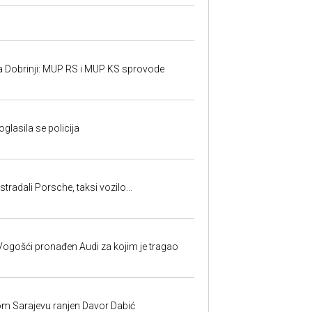
a Dobrinji: MUP RS i MUP KS sprovode
oglasila se policija
tradali Porsche, taksi vozilo...
ogošći pronađen Audi za kojim je tragao
om Sarajevu ranjen Davor Dabić