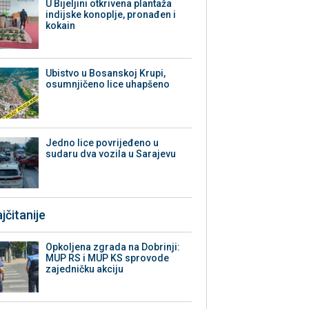
​U Bijeljini otkrivena plantaža
indijske konoplje, pronađen i
kokain
Ubistvo u Bosanskoj Krupi,
osumnjičeno lice uhapšeno
Јedno lice povrijeđeno u
sudaru dva vozila u Sarajevu
jčitanije
Opkoljena zgrada na Dobrinji:
MUP RS i MUP KS sprovode
zajedničku akciju