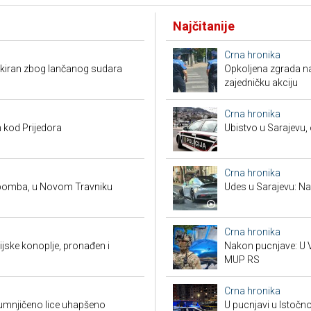
Najčitanije
Crna hronika
kiran zbog lančanog sudara
Opkoljena zgrada n
zajedničku akciju
Crna hronika
 kod Prijedora
Ubistvo u Sarajevu, 
Crna hronika
 bomba, u Novom Travniku
Udes u Sarajevu: Nas
Crna hronika
ndijske konoplje, pronađen i
Nakon pucnjave: U V
MUP RS
Crna hronika
umnjičeno lice uhapšeno
U pucnjavi u Istočn