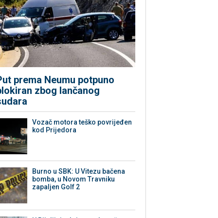
Put prema Neumu potpuno
blokiran zbog lančanog
sudara
Vozač motora teško povrijeđen
kod Prijedora
Burno u SBK: U Vitezu bačena
bomba, u Novom Travniku
zapaljen Golf 2