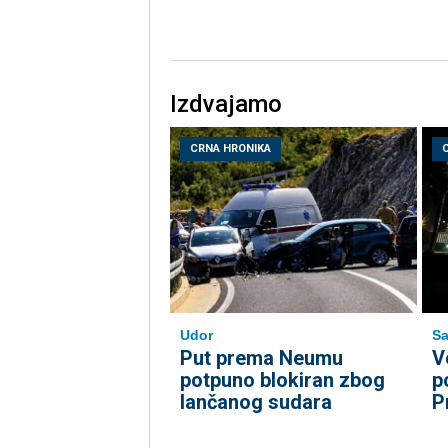
Izdvajamo
CRNA HRONIKA
Udor
Sa
Put prema Neumu
V
potpuno blokiran zbog
p
lančanog sudara
P