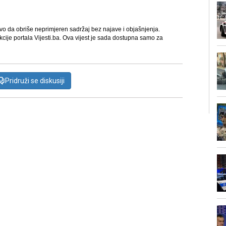
avo da obriše neprimjeren sadržaj bez najave i objašnjenja.
kcije portala Vijesti.ba. Ova vijest je sada dostupna samo za
Pridruži se diskusiji