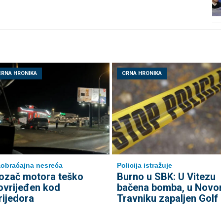
CRNA HRONIKA
CRNA HRONIKA
obraćajna nesreća
Policija istražuje
ozač motora teško
Burno u SBK: U Vitezu
ovrijeđen kod
bačena bomba, u Nov
rijedora
Travniku zapaljen Golf