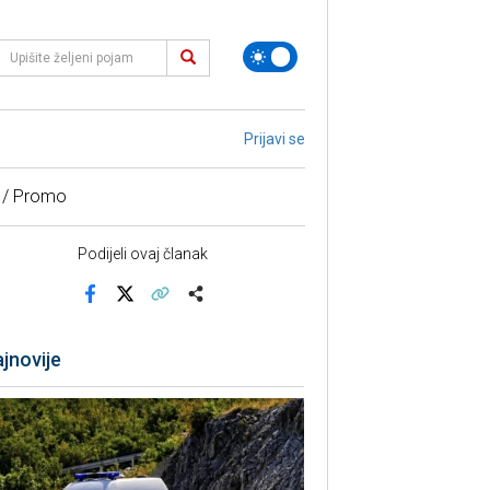
Prijavi se
 / Promo
Podijeli ovaj članak
Facebook
X
Kopiraj link
Više
jnovije