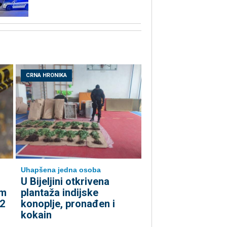
CRNA HRONIKA
Uhapšena jedna osoba
​U Bijeljini otkrivena
om
plantaža indijske
 2
konoplje, pronađen i
kokain