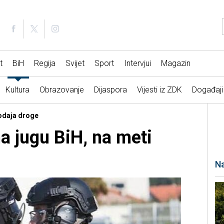
t
BiH
Regija
Svijet
Sport
Intervjui
Magazin
Kultura
Obrazovanje
Dijaspora
Vijesti iz ZDK
Događaji
rodaja droge
na jugu BiH, na meti
Na