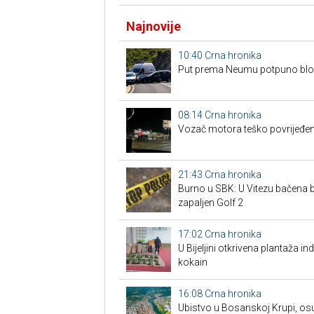
Najnovije
10:40
Crna hronika
Put prema Neumu potpuno blo
08:14
Crna hronika
Vozač motora teško povrijeđen
21:43
Crna hronika
Burno u SBK: U Vitezu bačena
zapaljen Golf 2
17:02
Crna hronika
​U Bijeljini otkrivena plantaža i
kokain
16:08
Crna hronika
Ubistvo u Bosanskoj Krupi, os