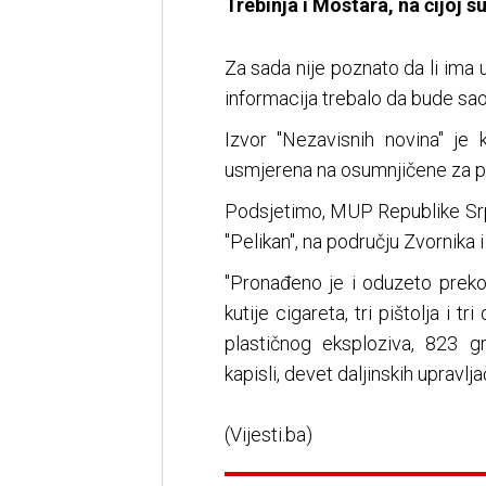
Trebinja i Mostara, na čijoj s
Za sada nije poznato da li ima 
informacija trebalo da bude sa
Izvor "Nezavisnih novina" je 
usmjerena na osumnjičene za p
Podsjetimo, MUP Republike Srpsk
"Pelikan", na području Zvornika i 
"Pronađeno je i oduzeto preko 
kutije cigareta, tri pištolja i t
plastičnog eksploziva, 823 gr
kapisli, devet daljinskih upravl
(Vijesti.ba)