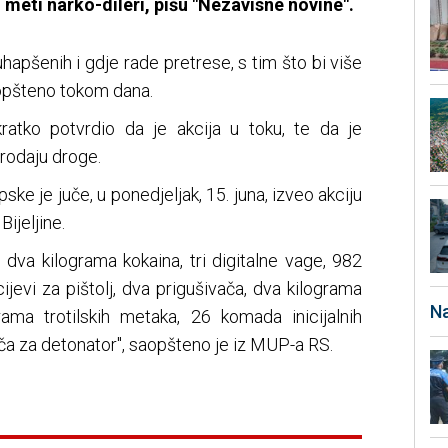
u meti narko-dileri, pišu "Nezavisne novine".
uhapšenih i gdje rade pretrese, s tim što bi više
opšteno tokom dana.
kratko potvrdio da je akcija u toku, te da je
rodaju droge.
e je juče, u ponedjeljak, 15. juna, izveo akciju
Bijeljine.
dva kilograma kokaina, tri digitalne vage, 982
ri cijevi za pištolj, dva prigušivača, dva kilograma
Na
ama trotilskih metaka, 26 komada inicijalnih
jača za detonator", saopšteno je iz MUP-a RS.