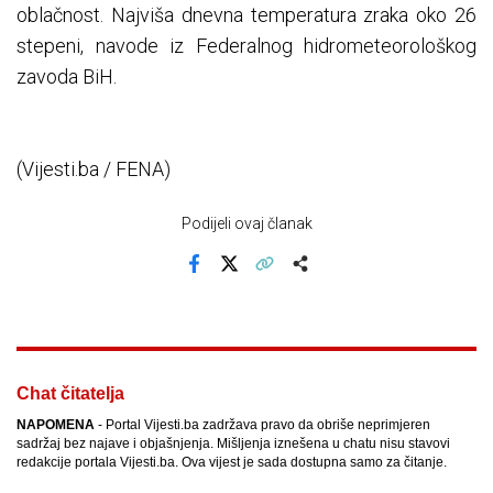
oblačnost. Najviša dnevna temperatura zraka oko 26
stepeni, navode iz Federalnog hidrometeorološkog
zavoda BiH.
(Vijesti.ba / FENA)
Podijeli ovaj članak
Facebook
X
Kopiraj link
Više
Chat čitatelja
NAPOMENA
- Portal Vijesti.ba zadržava pravo da obriše neprimjeren
sadržaj bez najave i objašnjenja. Mišljenja iznešena u chatu nisu stavovi
redakcije portala Vijesti.ba. Ova vijest je sada dostupna samo za čitanje.