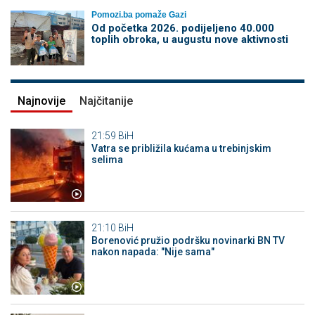
Pomozi.ba pomaže Gazi
Od početka 2026. podijeljeno 40.000
toplih obroka, u augustu nove aktivnosti
Najnovije
Najčitanije
21:59
BiH
Vatra se približila kućama u trebinjskim
selima
21:10
BiH
Borenović pružio podršku novinarki BN TV
nakon napada: "Nije sama"