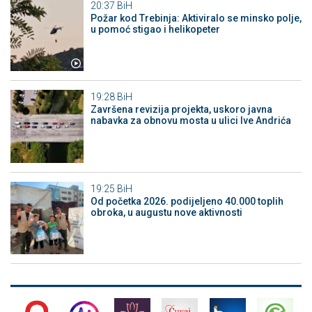
20:37
BiH
Požar kod Trebinja: Aktiviralo se minsko polje,
u pomoć stigao i helikopeter
19:28
BiH
Završena revizija projekta, uskoro javna
nabavka za obnovu mosta u ulici Ive Andrića
19:25
BiH
Od početka 2026. podijeljeno 40.000 toplih
obroka, u augustu nove aktivnosti