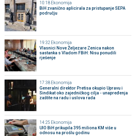
10:18
Ekonomija
BiH zvanično aplicirala za pristupanje SEPA
području
19:32
Ekonomija
Vlasnici Nove Željezare Zenica nakon
sastanka s Vladom FBiH: Nisu ponudili
rješenje
17:38
Ekonomija
Generalni direktor Pretisa okupio Upravu i
Sindikat oko zajedničkog cilja - unapređenja
zaštite na radu i uslova rada
14:25
Ekonomija
UIO BiH prikupila 395 miliona KM više u
odnosu na prošlu godinu