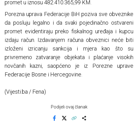
promet u iznosu 482.410.365,99 KM.
Porezna uprava Federacije BiH poziva sve obveznike
da posluju legalno i da svaki pojedinačno ostvareni
promet evidentiraju preko fiskalnog uređaja i kupcu
izdaju račun. Izdavanjem računa obveznici neće biti
izloženi izricanju sankcija i mjera kao što su
privremeno zatvaranje objekata i plaćanje visokih
novčanih kazni, saopćeno je iz Porezne uprave
Federacije Bosne i Hercegovine.
(Vijesti.ba / Fena)
Podijeli ovaj članak
Facebook
X
Kopiraj link
Više