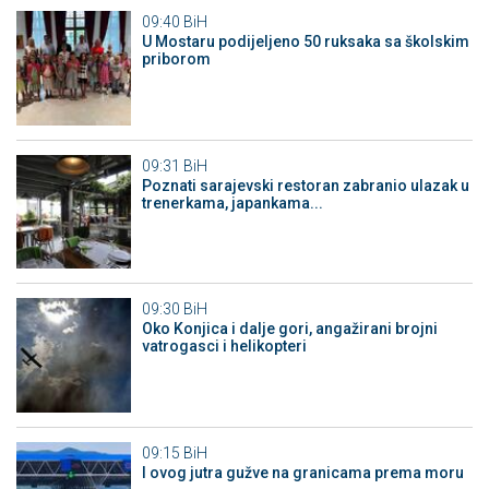
09:40
BiH
U Mostaru podijeljeno 50 ruksaka sa školskim
priborom
09:31
BiH
Poznati sarajevski restoran zabranio ulazak u
trenerkama, japankama...
09:30
BiH
Oko Konjica i dalje gori, angažirani brojni
vatrogasci i helikopteri
09:15
BiH
I ovog jutra gužve na granicama prema moru