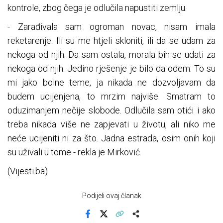
kontrole, zbog čega je odlučila napustiti zemlju.
- Zarađivala sam ogroman novac, nisam imala
reketarenje. Ili su me htjeli skloniti, ili da se udam za
nekoga od njih. Da sam ostala, morala bih se udati za
nekoga od njih. Jedino rješenje je bilo da odem. To su
mi jako bolne teme, ja nikada ne dozvoljavam da
budem ucijenjena, to mrzim najviše. Smatram to
oduzimanjem nečije slobode. Odlučila sam otići i ako
treba nikada više ne zapjevati u životu, ali niko me
neće ucijeniti ni za što. Jadna estrada, osim onih koji
su uživali u tome - rekla je Mirković.
(Vijesti.ba)
Podijeli ovaj članak
Facebook
X
Kopiraj link
Više