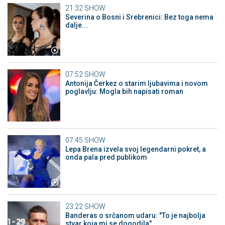
21:32
SHOW
Severina o Bosni i Srebrenici: Bez toga nema
dalje...
07:52
SHOW
Antonija Čerkez o starim ljubavima i novom
poglavlju: Mogla bih napisati roman
07:45
SHOW
Lepa Brena izvela svoj legendarni pokret, a
onda pala pred publikom
23:22
SHOW
Banderas o srčanom udaru: "To je najbolja
stvar koja mi se dogodila"