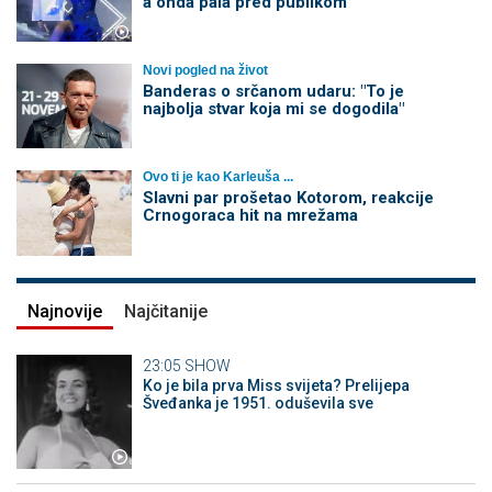
a onda pala pred publikom
Novi pogled na život
Banderas o srčanom udaru: "To je
najbolja stvar koja mi se dogodila"
Ovo ti je kao Karleuša ...
Slavni par prošetao Kotorom, reakcije
Crnogoraca hit na mrežama
Najnovije
Najčitanije
23:05
SHOW
Ko je bila prva Miss svijeta? Prelijepa
Šveđanka je 1951. oduševila sve