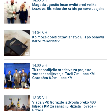
14:05
BiH
Magoda ugostio Iman Avdić pred velike
izazove: Bh. rekorderka ide po nove uspjehe
14:04
BiH
Ko može dobiti državljanstvo BiH po osnovu
naročite koristi!?
14:00
BiH
TK raspodijelio sredstva za projekte
vodosnabdijevanja: Tuzli 7 miliona KM,
Gradačcu 6,9 miliona KM
13:35
BiH
Vlada BPK Goražde izdvojila preko 400
hiljada KM za sanaciju klizišta Ilovača –
Brzača