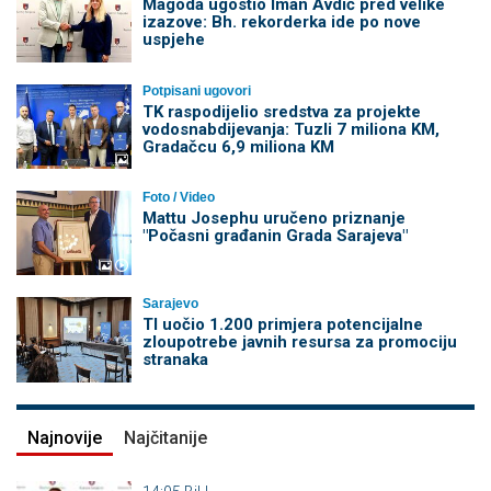
Magoda ugostio Iman Avdić pred velike
izazove: Bh. rekorderka ide po nove
uspjehe
Potpisani ugovori
TK raspodijelio sredstva za projekte
vodosnabdijevanja: Tuzli 7 miliona KM,
Gradačcu 6,9 miliona KM
Foto / Video
Mattu Josephu uručeno priznanje
"Počasni građanin Grada Sarajeva"
Sarajevo
TI uočio 1.200 primjera potencijalne
zloupotrebe javnih resursa za promociju
stranaka
Najnovije
Najčitanije