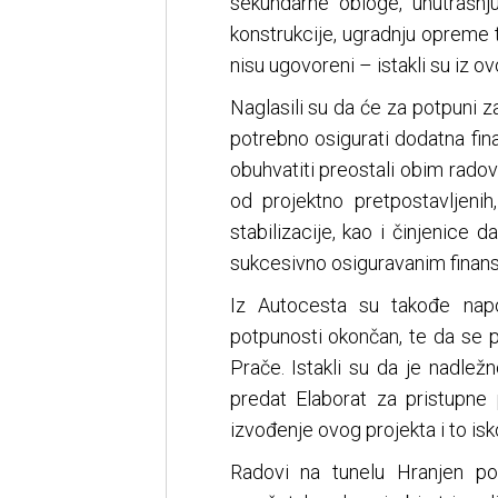
sekundarne obloge, unutrašnj
konstrukcije, ugradnju opreme t
nisu ugovoreni – istakli su iz o
Naglasili su da će za potpuni z
potrebno osigurati dodatna fina
obuhvatiti preostali obim radov
od projektno pretpostavljenih
stabilizacije, kao i činjenice 
sukcesivno osiguravanim finans
Iz Autocesta su takođe napo
potpunosti okončan, te da se 
Prače. Istakli su da je nadlež
predat Elaborat za pristupne
izvođenje ovog projekta i to isk
Radovi na tunelu Hranjen p