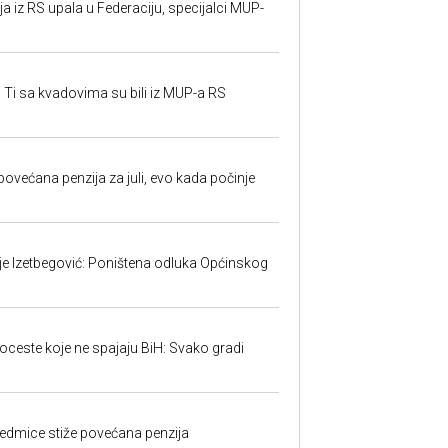
 iz RS upala u Federaciju, specijalci MUP-
 Ti sa kvadovima su bili iz MUP-a RS
ovećana penzija za juli, evo kada počinje
ije Izetbegović: Poništena odluka Općinskog
toceste koje ne spajaju BiH: Svako gradi
edmice stiže povećana penzija