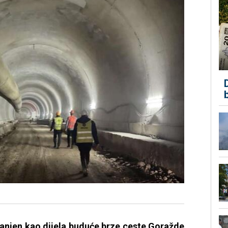
ranjen kao dijela buduće brze ceste Goražde