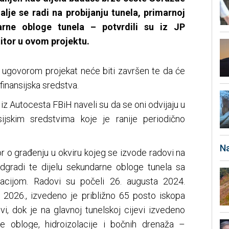
alje se radi na probijanju tunela, primarnoj
arne obloge tunela – potvrdili su iz JP
itor u ovom projektu.
m ugovorom projekat neće biti završen te da će
finansijska sredstva.
 iz Autocesta FBiH naveli su da se oni odvijaju u
sijskim sredstvima koje je ranije periodično
Na
vor o građenju u okviru kojeg se izvode radovi na
podgradi te dijelu sekundarne obloge tunela sa
acijom. Radovi su počeli 26. augusta 2024.
m 2026., izvedeno je približno 65 posto iskopa
vi, dok je na glavnoj tunelskoj cijevi izvedeno
e obloge, hidroizolacije i bočnih drenaža –