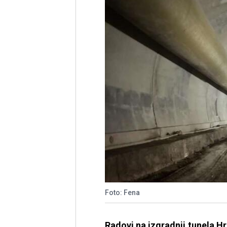
Foto: Fena
Radovi na izgradnji tunela H