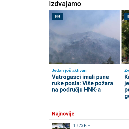
Izdvajamo
BIH
B
Jedan još aktivan
Zv
Vatrogasci imali pune
K
ruke posla: Više požara
j
na području HNK-a
p
g
Najnovije
10:23
BiH