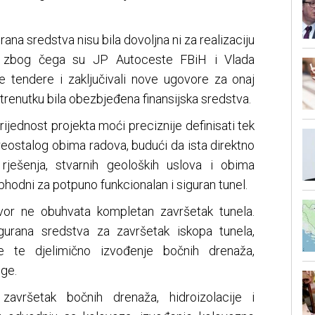
rana sredstva nisu bila dovoljna ni za realizaciju
a zbog čega su JP Autoceste FBiH i Vlada
ve tendere i zaključivali nove ugovore za onaj
trenutku bila obezbjeđena finansijska sredstva.
rijednost projekta moći preciznije definisati tek
reostalog obima radova, budući da ista direktno
 rješenja, stvarnih geoloških uslova i obima
phodni za potpuno funkcionalan i siguran tunel.
ovor ne obuhvata kompletan završetak tunela.
gurana sredstva za završetak iskopa tunela,
e te djelimično izvođenje bočnih drenaža,
oge.
 završetak bočnih drenaža, hidroizolacije i