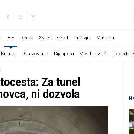
t
BiH
Regija
Svijet
Sport
Intervjui
Magazin
Kultura
Obrazovanje
Dijaspora
Vijesti iz ZDK
Događaji 
a
tocesta: Za tunel
ovca, ni dozvola
Na