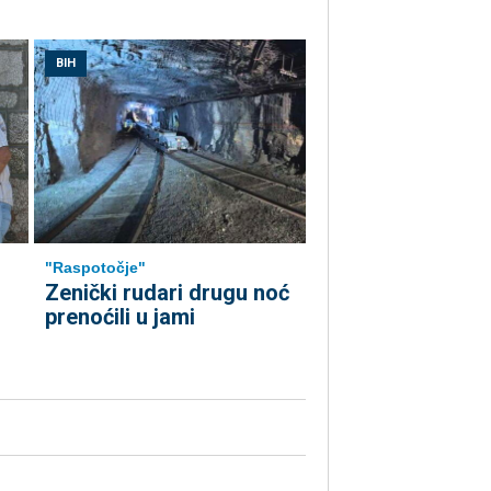
BIH
"Raspotočje"
Zenički rudari drugu noć
prenoćili u jami