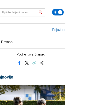
Prijavi se
/ Promo
Podijeli ovaj članak
Facebook
X
Kopiraj link
Više
jnovije