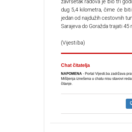
završetak radova je bio tri godi
dug 5,4 kilometra, čime će biti
jedan od najdužih cestovnih tu
Sarajeva do Goražda trajati 45 
(Vijesti.ba)
Chat čitatelja
NAPOMENA
- Portal Vijesti.ba zadržava pr
Mišljenja iznešena u chatu nisu stavovi reda
čitanje.