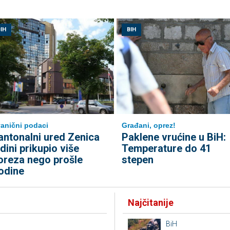
IH
BIH
anični podaci
Građani, oprez!
antonalni ured Zenica
Paklene vrućine u BiH:
edini prikupio više
Temperature do 41
oreza nego prošle
stepen
odine
Najčitanije
BiH