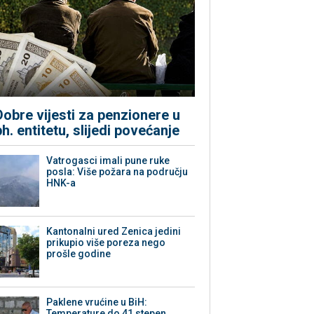
Dobre vijesti za penzionere u
bh. entitetu, slijedi povećanje
Vatrogasci imali pune ruke
posla: Više požara na području
HNK-a
Kantonalni ured Zenica jedini
prikupio više poreza nego
prošle godine
Paklene vrućine u BiH:
Temperature do 41 stepen