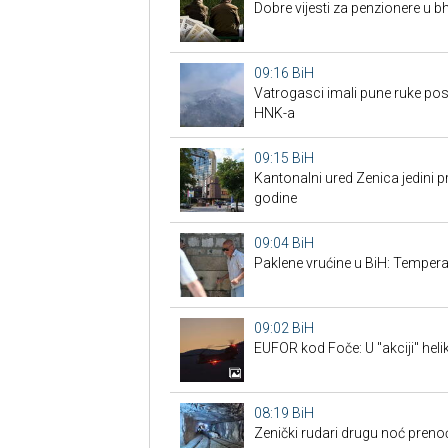
Dobre vijesti za penzionere u bh.
09:16
BiH
Vatrogasci imali pune ruke pos
HNK-a
09:15
BiH
Kantonalni ured Zenica jedini p
godine
09:04
BiH
Paklene vrućine u BiH: Tempera
09:02
BiH
EUFOR kod Foče: U "akciji" helik
08:19
BiH
Zenički rudari drugu noć prenoći