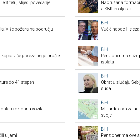
 entitetu, slijedi povećanje
Naoružana formacija
a SBK ih otjerali
BiH
la: Više požara na području
Vučić napao Heleza:
BiH
rikupio više poreza nego prošle
Penzionerima stiže p
isplata
BiH
ture do 41 stepen
Obrat u slučaju Seb
suda
BiH
opteri i oklopna vozila
Milijarde eura za au
svoje
BiH
li u jami
Penzionerima ove s