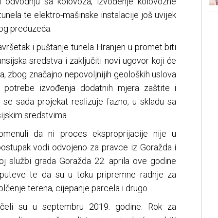
u odvodnju sa kolovoza, izvođenje kolovozne
unela te elektro-mašinske instalacije još uvijek
vog preduzeća.
avršetak i puštanje tunela Hranjen u promet biti
nsijska sredstva i zaključiti novi ugovor koji će
a, zbog značajno nepovoljnijih geoloških uslova
, potrebe izvođenja dodatnih mjera zaštite i
da se sada projekat realizuje fazno, u skladu sa
ijskim sredstvima.
menuli da ni proces eksproprijacije nije u
postupak vodi odvojeno za pravce iz Goražda i
noj službi grada Goražda 22. aprila ove godine
 puteve te da su u toku pripremne radnje za
olčenje terena, cijepanje parcela i drugo.
očeli su u septembru 2019. godine. Rok za