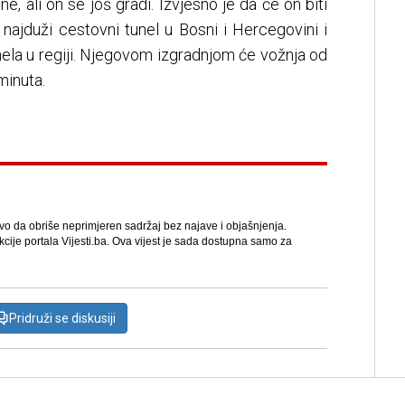
ne, ali on se još gradi. Izvjesno je da će on biti
 najduži cestovni tunel u Bosni i Hercegovini i
nela u regiji. Njegovom izgradnjom će vožnja od
minuta.
avo da obriše neprimjeren sadržaj bez najave i objašnjenja.
kcije portala Vijesti.ba. Ova vijest je sada dostupna samo za
Pridruži se diskusiji