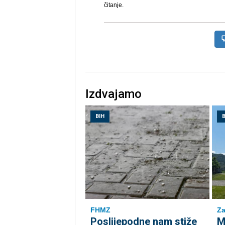
čitanje.
Izdvajamo
BIH
B
FHMZ
Za
Poslijepodne nam stiže
M