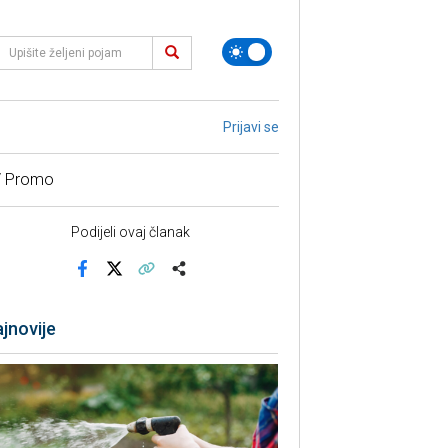
Prijavi se
/ Promo
Podijeli ovaj članak
Facebook
X
Kopiraj link
Više
jnovije