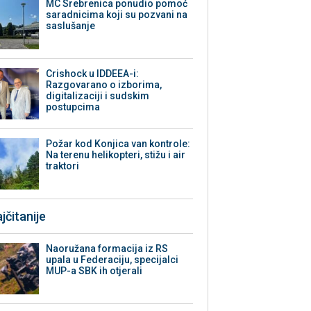
MC Srebrenica ponudio pomoć
saradnicima koji su pozvani na
saslušanje
Crishock u IDDEEA-i:
Razgovarano o izborima,
digitalizaciji i sudskim
postupcima
Požar kod Konjica van kontrole:
Na terenu helikopteri, stižu i air
traktori
jčitanije
Naoružana formacija iz RS
upala u Federaciju, specijalci
MUP-a SBK ih otjerali