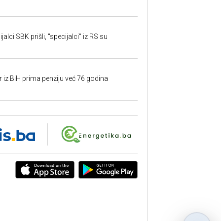
alci SBK prišli, "specijalci" iz RS su
r iz BiH prima penziju već 76 godina