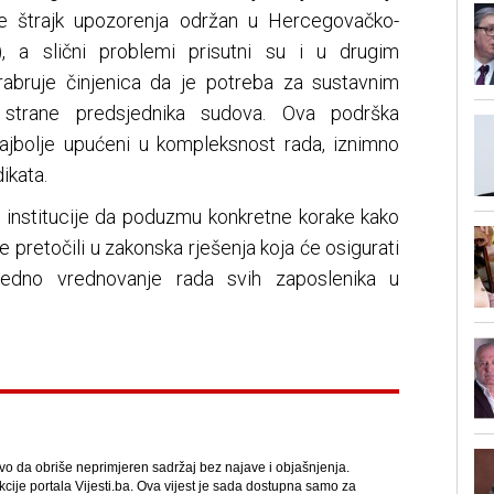
 je štrajk upozorenja održan u Hercegovačko-
 a slični problemi prisutni su i u drugim
rabruje činjenica da je potreba za sustavnim
 strane predsjednika sudova. Ova podrška
 najbolje upućeni u kompleksnost rada, iznimno
ikata.
 institucije da poduzmu konkretne korake kako
je pretočili u zakonska rješenja koja će osigurati
vedno vrednovanje rada svih zaposlenika u
avo da obriše neprimjeren sadržaj bez najave i objašnjenja.
kcije portala Vijesti.ba. Ova vijest je sada dostupna samo za