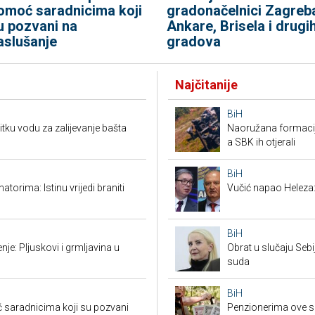
omoć saradnicima koji
gradonačelnici Zagreb
u pozvani na
Ankare, Brisela i drugi
aslušanje
gradova
Najčitanije
BiH
pitku vodu za zalijevanje bašta
Naoružana formacija
a SBK ih otjerali
BiH
torima: Istinu vrijedi braniti
Vučić napao Heleza:
BiH
je: Pljuskovi i grmljavina u
Obrat u slučaju Seb
suda
BiH
saradnicima koji su pozvani
Penzionerima ove s