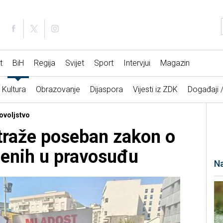
t
BiH
Regija
Svijet
Sport
Intervjui
Magazin
Kultura
Obrazovanje
Dijaspora
Vijesti iz ZDK
Događaji 
ovoljstvo
traže poseban zakon o
lenih u pravosuđu
Na