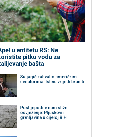
Apel u entitetu RS: Ne
koristite pitku vodu za
zalijevanje bašta
Suljagić zahvalio američkim
senatorima: Istinu vrijedi braniti
Poslijepodne nam stiže
osvježenje: Pljuskovi i
grmljavina u cijeloj BiH