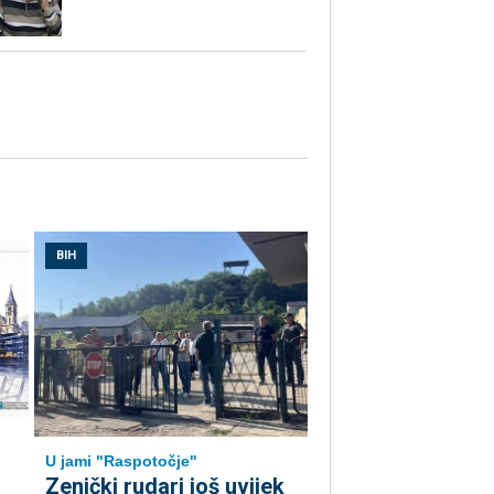
BIH
U jami "Raspotočje"
Zenički rudari još uvijek