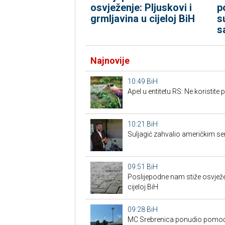
osvježenje: Pljuskovi i
p
grmljavina u cijeloj BiH
s
s
Najnovije
10:49
BiH
Apel u entitetu RS: Ne koristite 
10:21
BiH
Suljagić zahvalio američkim sena
09:51
BiH
Poslijepodne nam stiže osvježen
cijeloj BiH
09:28
BiH
MC Srebrenica ponudio pomoć 