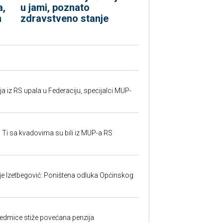
a,
u jami, poznato
h
zdravstveno stanje
 iz RS upala u Federaciju, specijalci MUP-
 Ti sa kvadovima su bili iz MUP-a RS
ije Izetbegović: Poništena odluka Općinskog
edmice stiže povećana penzija