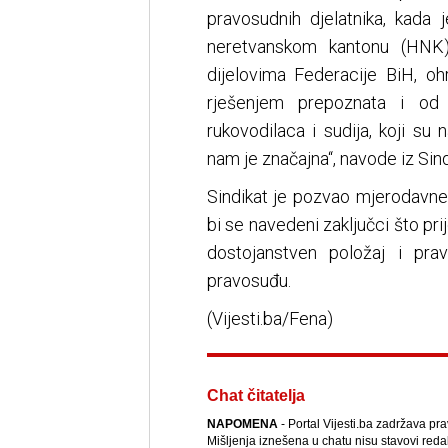
pravosudnih djelatnika, kada
neretvanskom kantonu (HNK),
dijelovima Federacije BiH, oh
rješenjem prepoznata i od
rukovodilaca i sudija, koji su
nam je značajna“, navode iz Sind
Sindikat je pozvao mjerodavne
bi se navedeni zaključci što pri
dostojanstven položaj i pra
pravosuđu.
(Vijesti.ba/Fena)
Chat čitatelja
NAPOMENA
- Portal Vijesti.ba zadržava pr
Mišljenja iznešena u chatu nisu stavovi reda