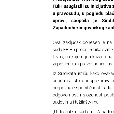
FBiH usuglasili su inicijativ
u pravosuđu, u pogledu plaća
upravi, saopćila je Sindi
Zapadnohercegovačkog kant
Ovaj zaključak donesen je na
suda FBiH i predsjednika svih 
Livnu, na kojem je ukazano na 
zaposlenika u pravosudnim inst
Iz Sindikata ističu kako ovak
onoga na što oni upozoravaj
prepoznaje specifičnosti rada 
odgovornost i složenost poslo
sudovima i tužilaštvima.
„U trenutku kada u Zapadnoh