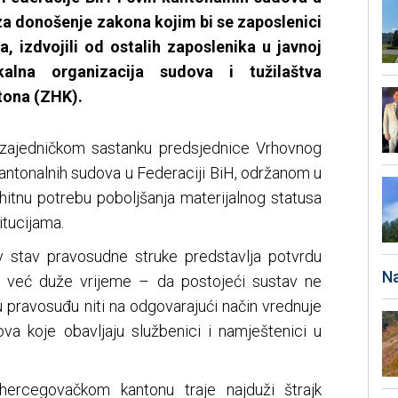
u za donošenje zakona kojim bi se zaposlenici
, izdvojili od ostalih zaposlenika u javnoj
kalna organizacija sudova i tužilaštva
ona (ZHK).
 zajedničkom sastanku predsjednice Vrhovnog
kantonalnih sudova u Federaciji BiH, održanom u
hitnu potrebu poboljšanja materijalnog statusa
itucijama.
av stav pravosudne struke predstavlja potvrdu
Na
u već duže vrijeme – da postojeći sustav ne
u pravosuđu niti na odgovarajući način vrednuje
va koje obavljaju službenici i namještenici u
ercegovačkom kantonu traje najduži štrajk