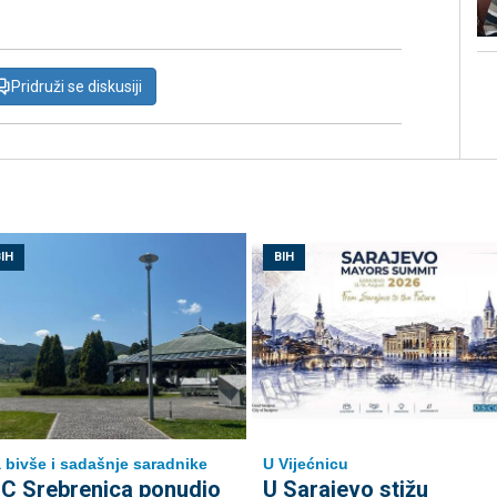
Pridruži se diskusiji
IH
BIH
 bivše i sadašnje saradnike
U Vijećnicu
C Srebrenica ponudio
U Sarajevo stižu