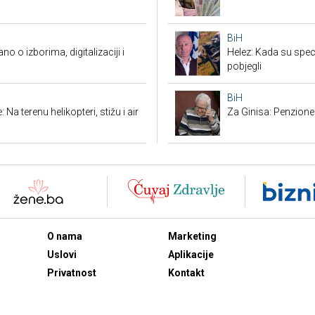
BiH
o o izborima, digitalizaciji i
Helez: Kada su specij
pobjegli
BiH
Na terenu helikopteri, stižu i air
Za Ginisa: Penzione
O nama
Marketing
Uslovi
Aplikacije
Privatnost
Kontakt