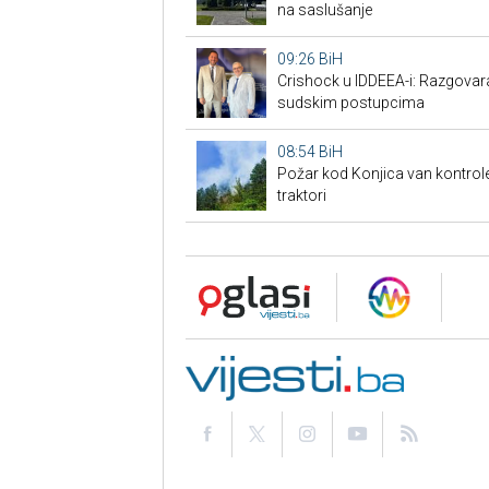
na saslušanje
09:26
BiH
Crishock u IDDEEA-i: Razgovaran
sudskim postupcima
08:54
BiH
Požar kod Konjica van kontrole: 
traktori