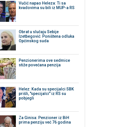
Vučić napao Heleza: Ti sa
kvadovima su bili iz MUP-a RS
Obrat u slučaju Sebije
Izetbegović: Poništena odluka
Općinskog suda
Penzionerima ove sedmice
stiže povećana penzija
Helez: Kada su specijalci SBK
prišli, "specijalci" iz RS su
pobjegli
Za Ginisa: Penzioner iz BiH
prima penziju već 76 godina