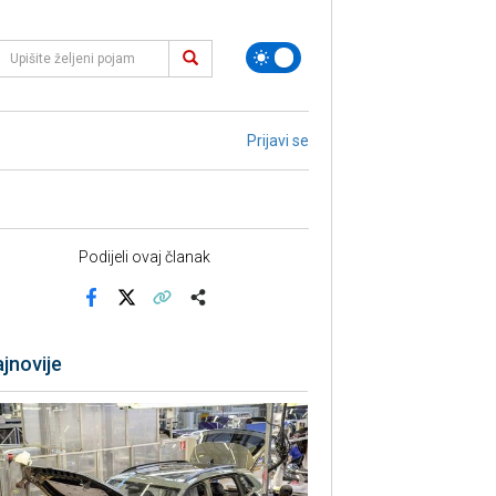
Prijavi se
Podijeli ovaj članak
Facebook
X
Kopiraj link
Više
jnovije