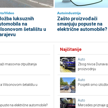
to/Video
Autoindustrija
zložba luksuznih
Zašto proizvođači
utomobila na
smanjuju popuste na
ilsonovom šetalištu u
električne automobile?
arajevu
Najčitanije
Auto
raži masovna otpuštanja
Zbog nivoa Dunava:
proizvodnju
Auto
a Vilsonovom šetalištu u
Posjetili smo izložb
Auto
puste na električne automobile?
Mercedes priznaje gr