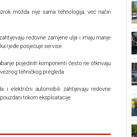
uzrok možda nije sama tehnologija, već način
 zahtijevaju redovne zamjene ulja i imaju manje
ika rjeđe posjećuje servise.
abanje pojedinih komponenti često ne otkrivaju
baveznog tehničkog pregleda.
a i električni automobili zahtijevaju redovne
 i pouzdani tokom eksploatacije.