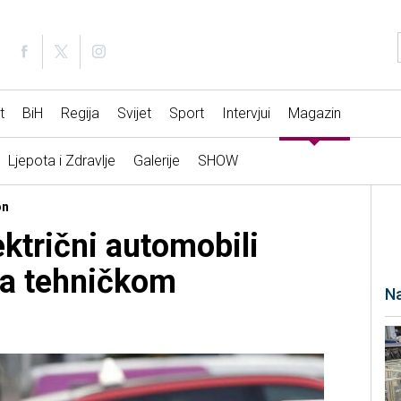
t
BiH
Regija
Svijet
Sport
Intervjui
Magazin
Ljepota i Zdravlje
Galerije
SHOW
on
lektrični automobili
na tehničkom
Na