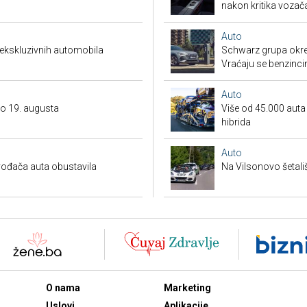
nakon kritika vozač
Auto
 ekskluzivnih automobila
Schwarz grupa okren
Vraćaju se benzinci
Auto
do 19. augusta
Više od 45.000 auta s
hibrida
Auto
ođača auta obustavila
Na Vilsonovo šetali
O nama
Marketing
Uslovi
Aplikacije