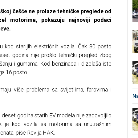
eškoj češće ne prolaze tehničke preglede od
zel motorima, pokazuju najnoviji podaci
eve.
u kod starijih električnih vozila. Čak 30 posto
deset godina nije prošlo tehnički pregled zbog
šanju i gumama. Kod benzinaca i dizelaša iste
ga 16 posto.
 imaju više problema sa svijetlima, farovima i
Na
.
 deset godina starih EV modela nije zadovoljilo
dok je kod vozila sa motorima sa unutrašnjim
cenata, piše Revija HAK.