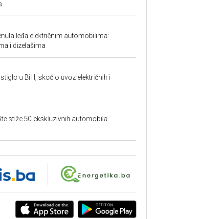
a
ula leđa električnim automobilima:
ma i dizelašima
tiglo u BiH, skočio uvoz električnih i
šte stiže 50 ekskluzivnih automobila