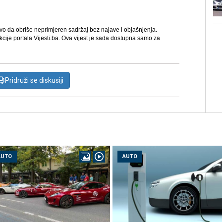
avo da obriše neprimjeren sadržaj bez najave i objašnjenja.
kcije portala Vijesti.ba. Ova vijest je sada dostupna samo za
Pridruži se diskusiji
AUTO
AUTO