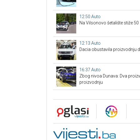
12:50
Auto
Na Vilsonovo šetalište stiže 50
12:13
Auto
Dacia obustavila proizvodnju 
16:37
Auto
Zbog nivoa Dunava: Dva proizv
proizvodnju