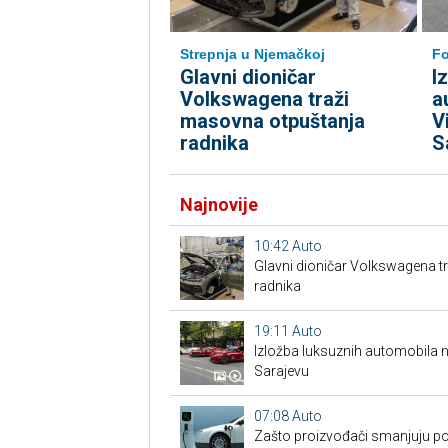
Strepnja u Njemačkoj
Fo
Glavni dioničar
I
Volkswagena traži
a
masovna otpuštanja
V
radnika
S
Najnovije
10:42
Auto
Glavni dioničar Volkswagena t
radnika
19:11
Auto
Izložba luksuznih automobila n
Sarajevu
07:08
Auto
Zašto proizvođači smanjuju po