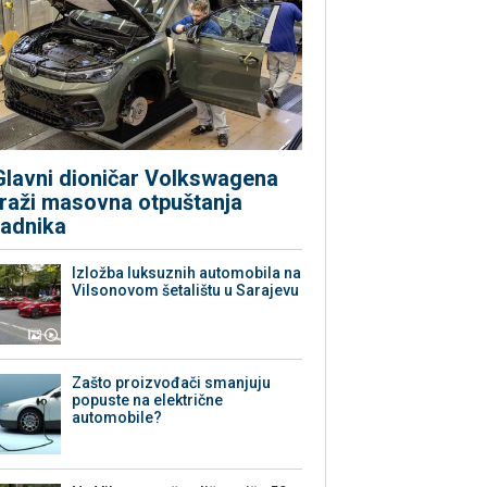
Glavni dioničar Volkswagena
traži masovna otpuštanja
radnika
Izložba luksuznih automobila na
Vilsonovom šetalištu u Sarajevu
Zašto proizvođači smanjuju
popuste na električne
automobile?