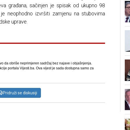
eva građana, sačinjen je spisak od ukupno 98
ma je neophodno izvršiti zamjenu na stubovima
radske uprave.
avo da obriše neprimjeren sadržaj bez najave i objašnjenja.
kcije portala Vijesti.ba. Ova vijest je sada dostupna samo za
Pridruži se diskusiji