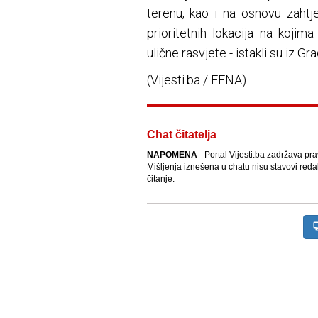
terenu, kao i na osnovu zahtj
prioritetnih lokacija na koji
ulične rasvjete - istakli su iz G
(Vijesti.ba / FENA)
Chat čitatelja
NAPOMENA
- Portal Vijesti.ba zadržava pr
Mišljenja iznešena u chatu nisu stavovi reda
čitanje.