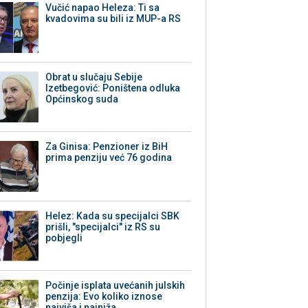
Vučić napao Heleza: Ti sa
kvadovima su bili iz MUP-a RS
Obrat u slučaju Sebije
Izetbegović: Poništena odluka
Općinskog suda
Za Ginisa: Penzioner iz BiH
prima penziju već 76 godina
Helez: Kada su specijalci SBK
prišli, "specijalci" iz RS su
pobjegli
Počinje isplata uvećanih julskih
penzija: Evo koliko iznose
najviša i najniža