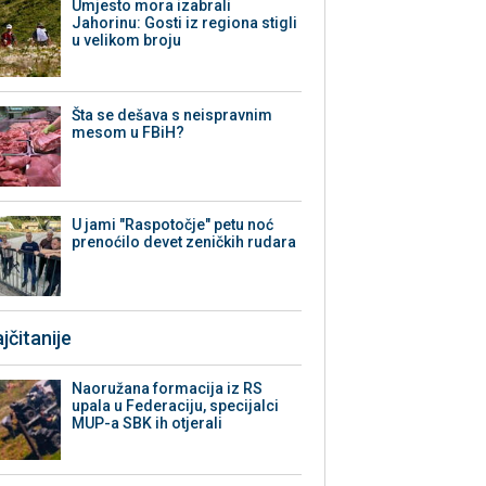
Umjesto mora izabrali
Jahorinu: Gosti iz regiona stigli
u velikom broju
Šta se dešava s neispravnim
mesom u FBiH?
U jami "Raspotočje" petu noć
prenoćilo devet zeničkih rudara
jčitanije
Naoružana formacija iz RS
upala u Federaciju, specijalci
MUP-a SBK ih otjerali