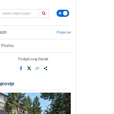
azin
Prijavi se
/ Promo
Podijeli ovaj članak
Facebook
X
Kopiraj link
Više
jnovije