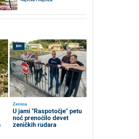
BIH
Zenica
U jami "Raspotočje" petu
noć prenoćilo devet
m
zeničkih rudara