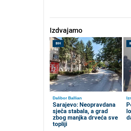
Izdvajamo
BIH
B
Dalibor Ballian
Iz
Sarajevo: Neopravdana
P
sječa stabala, a grad
l
zbog manjka drveća sve
d
topliji