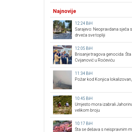
Najnovije
12:24
BiH
Sarajevo: Neopravdana sječa s
drveća sve topliji
12:05
BiH
Brisanje tragova genocida: Šta s
Cvijanović u Roćeviću
11:34
BiH
Požar kod Konjica lokalizovan, 
10:45
BiH
Umjesto mora izabrali Jahorinu: 
velikom broju
10:17
BiH
Šta se dešava s neispravnim 