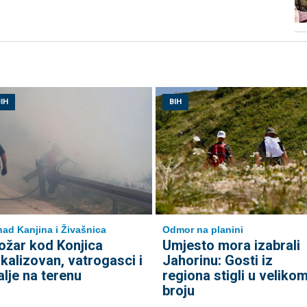
IH
BIH
nad Kanjina i Živašnica
Odmor na planini
ožar kod Konjica
Umjesto mora izabrali
okalizovan, vatrogasci i
Jahorinu: Gosti iz
alje na terenu
regiona stigli u veliko
broju