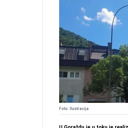
Foto: Ilustracija
U Goraždu je u toku je realiz