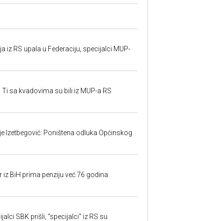
 iz RS upala u Federaciju, specijalci MUP-
 Ti sa kvadovima su bili iz MUP-a RS
ije Izetbegović: Poništena odluka Općinskog
r iz BiH prima penziju već 76 godina
alci SBK prišli, "specijalci" iz RS su