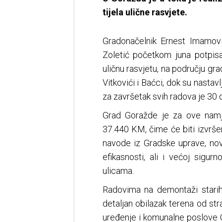
tijela ulične rasvjete.
Gradonačelnik Ernest Imamović
Zoletić početkom juna potpisal
uličnu rasvjetu, na području gr
Vitkovići i Baćci, dok su nasta
za završetak svih radova je 30 
Grad Goražde je za ove namj
37.440 KM, čime će biti izvrše
navode iz Gradske uprave, nov
efikasnosti, ali i većoj sigu
ulicama.
Radovima na demontaži starih i
detaljan obilazak terena od st
uređenje i komunalne poslove 