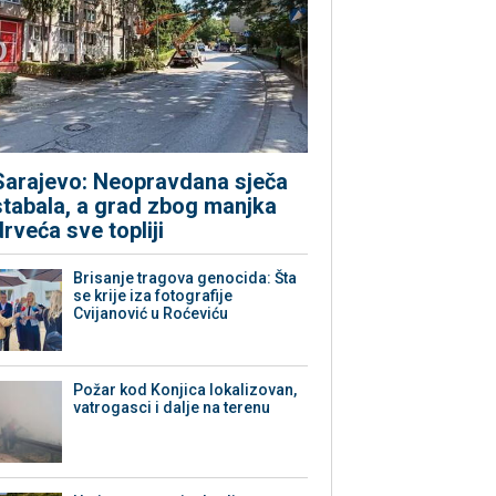
Sarajevo: Neopravdana sječa
stabala, a grad zbog manjka
drveća sve topliji
Brisanje tragova genocida: Šta
se krije iza fotografije
Cvijanović u Roćeviću
Požar kod Konjica lokalizovan,
vatrogasci i dalje na terenu