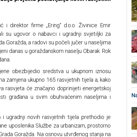
 i direktor firme „Ering“ d.o.o. Živinice Emir
i su ugovor o nabavci i ugradnji svjetiljki za
ada Goražda, a radovi su počeli jučer u naseljima
vljeni danas u goraždanskom naselju Obarak. Rok
dana.
ene obezbijedio sredstva u ukupnom iznosu
na zamjena ukupno 165 rasvjetnih tijela a, kako
a rasvjeta će značajno doprinijeti energetskoj
Na
rnosti građana u svim obuhvaćenim naseljima i
 ugradnji novih rasvjetnih tijela prethodio je
rane uposlenika Službe za urbanizam, prostorno
Grada Goražda. Na osnovu utvrđenog stanja na