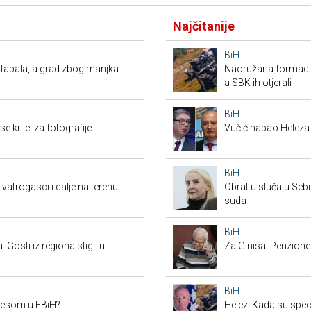
Najčitanije
BiH
tabala, a grad zbog manjka
Naoružana formacija
a SBK ih otjerali
BiH
e krije iza fotografije
Vučić napao Heleza:
BiH
vatrogasci i dalje na terenu
Obrat u slučaju Seb
suda
BiH
Gosti iz regiona stigli u
Za Ginisa: Penzione
BiH
mesom u FBiH?
Helez: Kada su specij