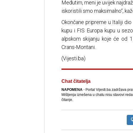
Međutim, meni je uvijek najdraži
iskoristili smo maksimalno“, kaž
Okončane pripreme u Italiji di
kupu i FIS Europa kupu u sez
alpskom skijanju koje će od 1
Crans-Montani.
(Vijesti.ba)
Chat čitatelja
NAPOMENA
- Portal Vijesti.ba zadržava pr
Mišljenja iznešena u chatu nisu stavovi reda
čitanje.