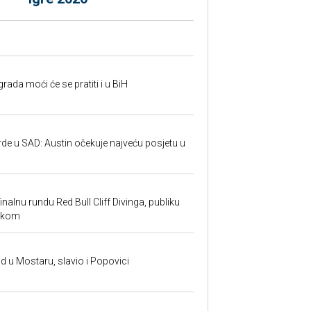
rada moći će se pratiti i u BiH
rde u SAD: Austin očekuje najveću posjetu u
inalnu rundu Red Bull Cliff Divinga, publiku
ackom
and u Mostaru, slavio i Popovici