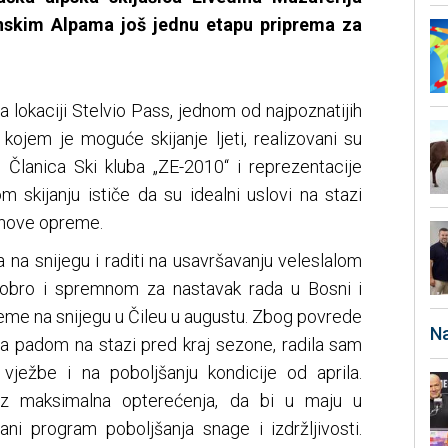
anskim Alpama još jednu etapu priprema za
lokaciji Stelvio Pass, jednom od najpoznatijih
 kojem je moguće skijanje ljeti, realizovani su
a. Članica Ski kluba „ZE-2010“ i reprezentacije
 skijanju ističe da su idealni uslovi na stazi
e nove opreme.
a na snijegu i raditi na usavršavanju veleslalom
obro i spremnom za nastavak rada u Bosni i
reme na snijegu u Čileu u augustu. Zbog povrede
Na
a padom na stazi pred kraj sezone, radila sam
ježbe i na poboljšanju kondicije od aprila.
oz maksimalna opterećenja, da bi u maju u
ani program poboljšanja snage i izdržljivosti.