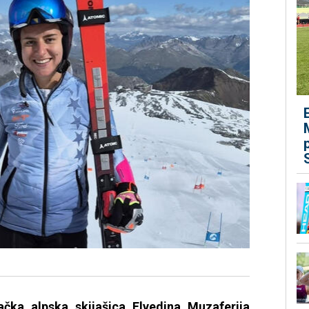
čka alpska skijašica Elvedina Muzaferija