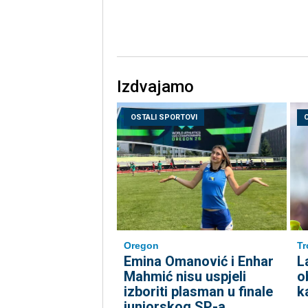
Izdvajamo
OSTALI SPORTOVI
Oregon
Tr
Emina Omanović i Enhar
L
Mahmić nisu uspjeli
o
izboriti plasman u finale
k
juniorskog SP-a