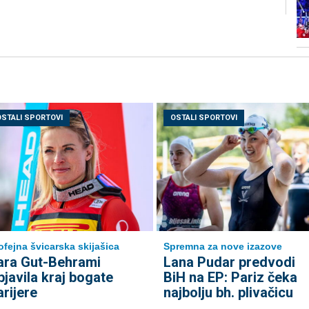
OSTALI SPORTOVI
OSTALI SPORTOVI
ofejna švicarska skijašica
Spremna za nove izazove
ara Gut-Behrami
Lana Pudar predvodi
bjavila kraj bogate
BiH na EP: Pariz čeka
arijere
najbolju bh. plivačicu