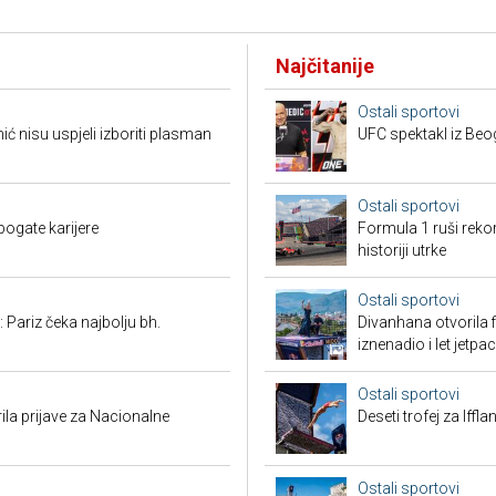
Najčitanije
Ostali sportovi
 nisu uspjeli izboriti plasman
UFC spektakl iz Beog
Ostali sportovi
bogate karijere
Formula 1 ruši reko
historiji utrke
Ostali sportovi
 Pariz čeka najbolju bh.
Divanhana otvorila f
iznenadio i let jetp
Ostali sportovi
ila prijave za Nacionalne
Deseti trofej za Iffl
Ostali sportovi