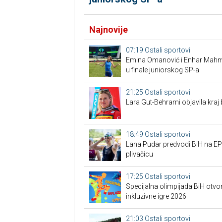
Najnovije
07:19
Ostali sportovi
Emina Omanović i Enhar Mahmić
u finale juniorskog SP-a
21:25
Ostali sportovi
Lara Gut-Behrami objavila kraj 
18:49
Ostali sportovi
Lana Pudar predvodi BiH na EP:
plivačicu
17:25
Ostali sportovi
Specijalna olimpijada BiH otvor
inkluzivne igre 2026
21:03
Ostali sportovi