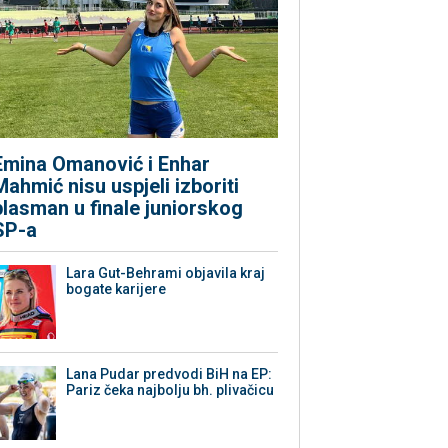
Emina Omanović i Enhar
Mahmić nisu uspjeli izboriti
plasman u finale juniorskog
SP-a
Lara Gut-Behrami objavila kraj
bogate karijere
Lana Pudar predvodi BiH na EP:
Pariz čeka najbolju bh. plivačicu