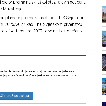
 dio priprema na skijaškoj stazi, a ovih pet dana
e Muzaferija.
o su plana priprema za nastupe u FIS Svjetskom
oni 2026/2027 kao i na Svjetskom prvenstvu u
. do 14. februara 2027. godine biti održano u
avo da obriše neprimjeren sadržaj bez najave i objašnjenja.
kcije portala Vijesti.ba. Ova vijest je sada dostupna samo za
Pridruži se diskusiji