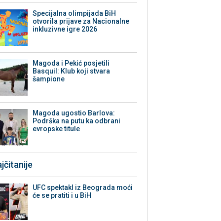
Specijalna olimpijada BiH
otvorila prijave za Nacionalne
inkluzivne igre 2026
Magoda i Pekić posjetili
Basquil: Klub koji stvara
šampione
Magoda ugostio Barlova:
Podrška na putu ka odbrani
evropske titule
jčitanije
UFC spektakl iz Beograda moći
će se pratiti i u BiH