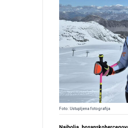
Foto: Ustupljena fotografija
Najbolja bosanskohercegova