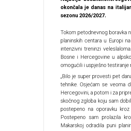
okončala je danas na italij
sezonu 2026/2027.
Tokom petodnevnog boravka na 
planinskih centara u Europi na
intenzivni treninzi veleslalom
Bosne i Hercegovine u alpskom
omogućili i uspješno testiranj
„Bilo je super provesti pet dan
tehnike. Osjećam se veoma d
Hercegovini, a potom i za prip
skočnog zgloba koju sam dobil
postepeno na oporavku kroz v
Postepeno sam prolazila kr
Makarskoj odradila puni planir