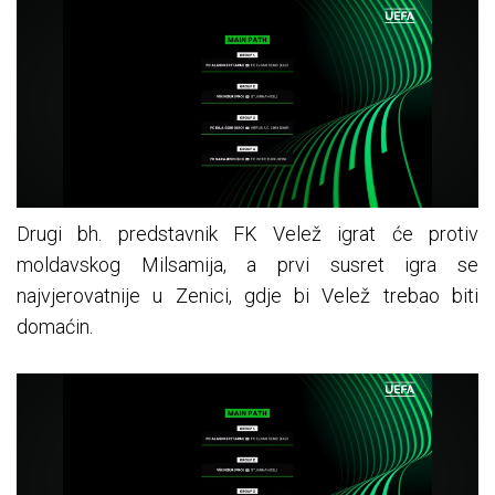
Drugi bh. predstavnik FK Velež igrat će protiv
moldavskog Milsamija, a prvi susret igra se
najvjerovatnije u Zenici, gdje bi Velež trebao biti
domaćin.