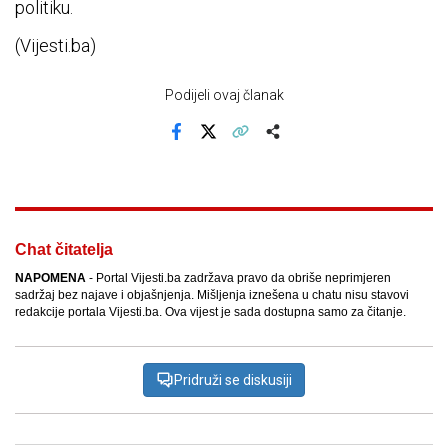
politiku.
(Vijesti.ba)
Podijeli ovaj članak
Facebook
X
Kopiraj link
Više
Chat čitatelja
NAPOMENA
- Portal Vijesti.ba zadržava pravo da obriše neprimjeren
sadržaj bez najave i objašnjenja. Mišljenja iznešena u chatu nisu stavovi
redakcije portala Vijesti.ba. Ova vijest je sada dostupna samo za čitanje.
Pridruži se diskusiji