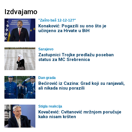
Izdvajamo
"Zašto baš 12-12-12?"
Konaković: Pogazili su ono što je
učinjeno za Hrvate u BiH
Sarajevo
Zastupnici Trojke predlažu poseban
status za MC Srebrenica
Dan grada
Bećirović iz Cazina: Grad koji su ranjavali,
ali nikada nisu porazili
Stigla reakcija
Kovačević: Cvitanović mržnjom poručuje
kako nisam kršten