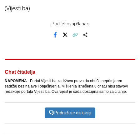
(Vijesti.ba)
Podijeli ovaj članak
Facebook
X
Kopiraj link
Više
Chat čitatelja
NAPOMENA
- Portal Vijesti.ba zadržava pravo da obriše neprimjeren
sadržaj bez najave i objašnjenja. Mišljenja iznešena u chatu nisu stavovi
redakcije portala Vijesti.ba. Ova vijest je sada dostupna samo za čitanje.
Pridruži se diskusiji