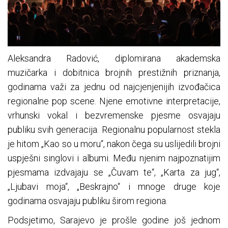
Aleksandra Radović, diplomirana akademska
muzičarka i dobitnica brojnih prestižnih priznanja,
godinama važi za jednu od najcjenjenijih izvođačica
regionalne pop scene. Njene emotivne interpretacije,
vrhunski vokal i bezvremenske pjesme osvajaju
publiku svih generacija. Regionalnu popularnost stekla
je hitom „Kao so u moru“, nakon čega su uslijedili brojni
uspješni singlovi i albumi. Među njenim najpoznatijim
pjesmama izdvajaju se „Čuvam te“, „Karta za jug“,
„Ljubavi moja“, „Beskrajno“ i mnoge druge koje
godinama osvajaju publiku širom regiona.
Podsjetimo, Sarajevo je prošle godine još jednom