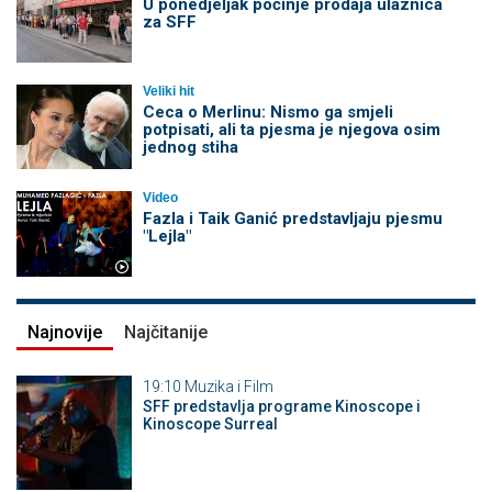
U ponedjeljak počinje prodaja ulaznica
za SFF
Veliki hit
Ceca o Merlinu: Nismo ga smjeli
potpisati, ali ta pjesma je njegova osim
jednog stiha
Video
Fazla i Taik Ganić predstavljaju pjesmu
"Lejla"
Najnovije
Najčitanije
19:10
Muzika i Film
SFF predstavlja programe Kinoscope i
Kinoscope Surreal