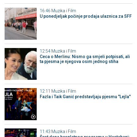
16:46
Muzika i Film
U ponedjeljak počinje prodaja ulaznica za SFF
12:54
Muzika i Film
Ceca o Merlinu: Nismo ga smjeli potpisati, ali
ta pjesma je njegova osim jednog stiha
12:11
Muzika i Film
Fazla i Taik Ganić predstavljaju pjesmu "Lejla"
11:43
Muzika i Film
Šest dana besplatnog programa u Hastahani: