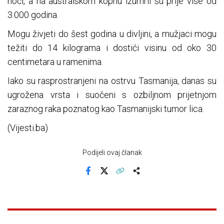
noći, a na australskom kopnu izumrli su prije više od
3.000 godina.
Mogu živjeti do šest godina u divljini, a mužjaci mogu
težiti do 14 kilograma i dostići visinu od oko 30
centimetara u ramenima.
Iako su rasprostranjeni na ostrvu Tasmanija, danas su
ugrožena vrsta i suočeni s ozbiljnom prijetnjom
zaraznog raka poznatog kao Tasmanijski tumor lica.
(Vijesti.ba)
Podijeli ovaj članak
Facebook
X
Kopiraj link
Više