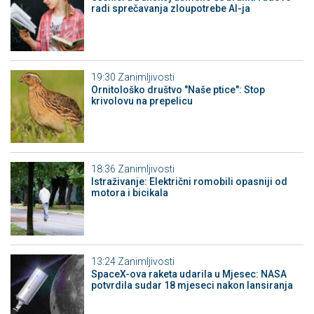
radi sprečavanja zloupotrebe AI-ja
19:30
Zanimljivosti
Ornitološko društvo "Naše ptice": Stop
krivolovu na prepelicu
18:36
Zanimljivosti
Istraživanje: Električni romobili opasniji od
motora i bicikala
13:24
Zanimljivosti
SpaceX-ova raketa udarila u Mjesec: NASA
potvrdila sudar 18 mjeseci nakon lansiranja