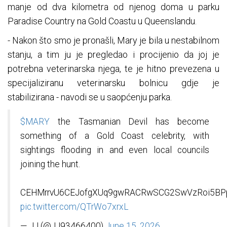
manje od dva kilometra od njenog doma u parku
Paradise Country na Gold Coastu u Queenslandu.
- Nakon što smo je pronašli, Mary je bila u nestabilnom
stanju, a tim ju je pregledao i procijenio da joj je
potrebna veterinarska njega, te je hitno prevezena u
specijaliziranu veterinarsku bolnicu gdje je
stabilizirana - navodi se u saopćenju parka.
$MARY
the Tasmanian Devil has become
something of a Gold Coast celebrity, with
sightings flooding in and even local councils
joining the hunt.
CEHMrrvU6CEJofgXUq9gwRACRwSCG2SwVzRoi5BP
pic.twitter.com/QTrWo7xrxL
— JJ (@JJ93466400)
June 15, 2026