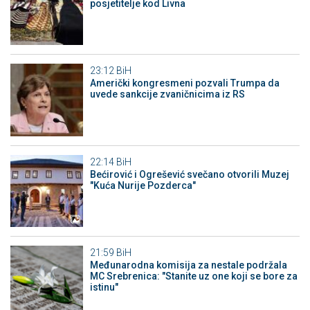
posjetitelje kod Livna
23:12
BiH
Američki kongresmeni pozvali Trumpa da
uvede sankcije zvaničnicima iz RS
22:14
BiH
Bećirović i Ogrešević svečano otvorili Muzej
"Kuća Nurije Pozderca"
21:59
BiH
Međunarodna komisija za nestale podržala
MC Srebrenica: "Stanite uz one koji se bore za
istinu"