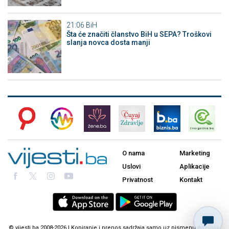
21:06
BiH
Šta će značiti članstvo BiH u SEPA? Troškovi
slanja novca dosta manji
O nama
Marketing
Uslovi
Aplikacije
Privatnost
Kontakt
© vijesti.ba 2008-2026 | Kopiranje i prenos sadržaja samo uz pismenu dozvolu.