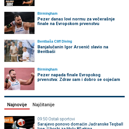
Birmingham
Pezer danas lovi normu za večerašnje
finale na Evropskom prvenstvu
Bentbaša Cliff Diving
Banjalučanin Igor Arsenić slavio na
Bentbaši
Birmingham
Pezer napada finale Evropskog
prvenstva: Zdrav sam i dobro se osjećam
Najnovije
Najčitanije
09:50
Ostali sportovi
Sarajevo ponovo domaćin Jadranske Teqball
lige: U borbi za titulu 80 ekipa