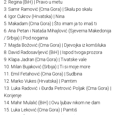
2. Regina (BiH) | Pravo u metu
3. Samir Ramović (Crna Gora) | Skalu po skalu
4. Igor Cukrov (Hrvatska) | Nina
5. Makadam (Crna Gora) | Što imam ja to imaš ti
6. Ana Petan i Nataša Mihajlović (Sjeverna Makedonija
/ Srbija) | Pod nogama
7. Majda Božović (Crna Gora) | Djevojka iz komšiluka
8. David Radosavljević (BiH) | Ispod tvoga prozora
9. Klapa Jadran (Crna Gora) | Tivatske vale
10. Milan Bujaković (Srbija) | Ti si moje more
11. Emil Fetahović (Crna Gora) | Sudbina
12. Marko Vukes (Hrvatska) | Pamtim
13. Luka Radović i Đurđa Petrović Poljak (Crna Gora) |
Korijenje
14. Mahir Mulalić (BiH) | Ovu ljubav nikom ne dam
15. Luka Leković (Crna Gora) | Pamtiš