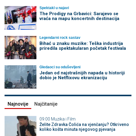
Spektakl u najavi
The Prodigy na Grbavici: Sarajevo se
vraća na mapu koncertnih destinacija
Legendarni rock sastav
Bihać u znaku muzike: Teška industrija
priredila spektakularan početak festivala
Gledaoci su oduševljeni
Jedan od najstrašnijih napada u historiji
dobio je Netflixovu ekranizaciju
Najnovije
Najčitanije
09:00
Muzika i Film
Želite Zdravka Čolića na vjenčanju? Otkriveno
koliko košta minuta njegovog pjevanja