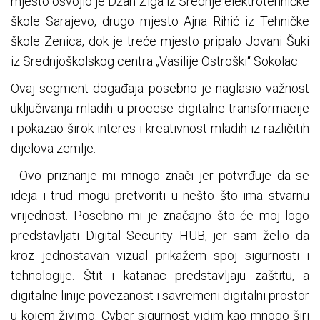
mjesto osvojio je Džan Žiga iz Srednje elektrotehničke
škole Sarajevo, drugo mjesto Ajna Rihić iz Tehničke
škole Zenica, dok je treće mjesto pripalo Jovani Šuki
iz Srednjoškolskog centra „Vasilije Ostroški“ Sokolac.
Ovaj segment događaja posebno je naglasio važnost
uključivanja mladih u procese digitalne transformacije
i pokazao širok interes i kreativnost mladih iz različitih
dijelova zemlje.
- Ovo priznanje mi mnogo znači jer potvrđuje da se
ideja i trud mogu pretvoriti u nešto što ima stvarnu
vrijednost. Posebno mi je značajno što će moj logo
predstavljati Digital Security HUB, jer sam želio da
kroz jednostavan vizual prikažem spoj sigurnosti i
tehnologije. Štit i katanac predstavljaju zaštitu, a
digitalne linije povezanost i savremeni digitalni prostor
u kojem živimo. Cyber sigurnost vidim kao mnogo širi