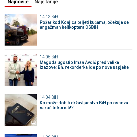
Najnovije
Najčitanije
14:13
BiH
Požar kod Konjica prijeti kućama, očekuje se
angažman helikoptera OSBiH
14:05
BiH
Magoda ugostio Iman Avdić pred velike
izazove: Bh. rekorderka ide po nove uspjehe
14:04
BiH
Ko može dobiti državljanstvo BiH po osnovu
naročite koristi!?