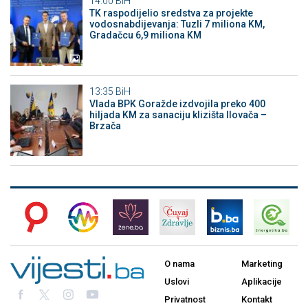
14:00
BiH
TK raspodijelio sredstva za projekte
vodosnabdijevanja: Tuzli 7 miliona KM,
Gradačcu 6,9 miliona KM
13:35
BiH
Vlada BPK Goražde izdvojila preko 400
hiljada KM za sanaciju klizišta Ilovača –
Brzača
O nama
Marketing
Uslovi
Aplikacije
Privatnost
Kontakt