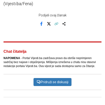
(Vijesti.ba/Fena)
Podijeli ovaj članak
Facebook
X
Kopiraj link
Više
Chat čitatelja
NAPOMENA
- Portal Vijesti.ba zadržava pravo da obriše neprimjeren
sadržaj bez najave i objašnjenja. Mišljenja iznešena u chatu nisu stavovi
redakcije portala Vijesti.ba. Ova vijest je sada dostupna samo za čitanje.
Pridruži se diskusiji