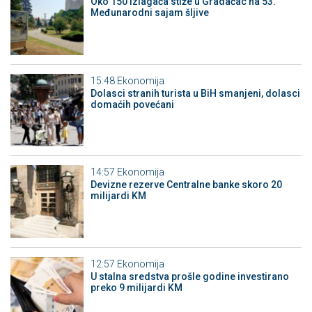
Oko 150 izlagača stiže u Gradačac na 53.
Međunarodni sajam šljive
15:48
Ekonomija
Dolasci stranih turista u BiH smanjeni, dolasci
domaćih povećani
14:57
Ekonomija
Devizne rezerve Centralne banke skoro 20
milijardi KM
12:57
Ekonomija
U stalna sredstva prošle godine investirano
preko 9 milijardi KM