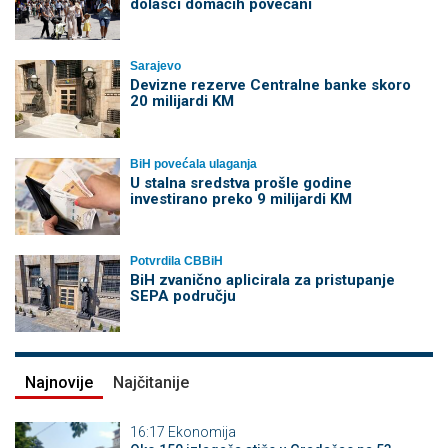
dolasci domaćih povećani
Sarajevo
Devizne rezerve Centralne banke skoro
20 milijardi KM
BiH povećala ulaganja
U stalna sredstva prošle godine
investirano preko 9 milijardi KM
Potvrdila CBBiH
BiH zvanično aplicirala za pristupanje
SEPA području
Najnovije
Najčitanije
16:17
Ekonomija