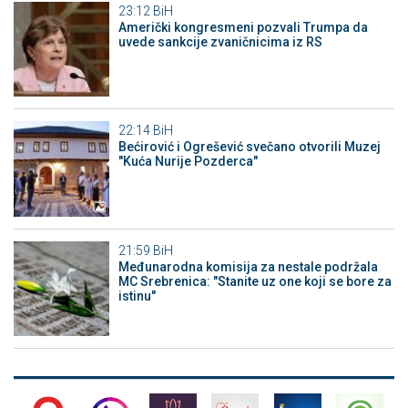
23:12
BiH
Američki kongresmeni pozvali Trumpa da
uvede sankcije zvaničnicima iz RS
22:14
BiH
Bećirović i Ogrešević svečano otvorili Muzej
"Kuća Nurije Pozderca"
21:59
BiH
Međunarodna komisija za nestale podržala
MC Srebrenica: "Stanite uz one koji se bore za
istinu"