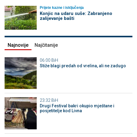
Prijete kazne i isključenja
Konjic na udaru suše: Zabranjeno
zalijevanje bašti
Najnovije
Najčitanije
06:00
BiH
Stiže blagi predah od vrelina, ali ne zadugo
23:32
BiH
Drugi Festival bakri okupio mještane i
posjetitelje kod Livna