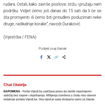
rudara. Ostali, kako završe poslove, stižu i pružaju nam
podršku. Vidjet ćemo još danas do 15 sati da li će se
šta promijeniti ili ćemo biti prinuđeni poduzimati neke
druge, radikalnije korake", navodi Duraković.
(Vijesti.ba / FENA)
Podijeli ovaj članak
Facebook
X
Kopiraj link
Više
Chat čitatelja
NAPOMENA
- Portal Vijesti.ba zadržava pravo da obriše neprimjeren
sadržaj bez najave i objašnjenja. Mišljenja iznešena u chatu nisu stavovi
redakcije portala Vijesti.ba. Ova vijest je sada dostupna samo za čitanje.