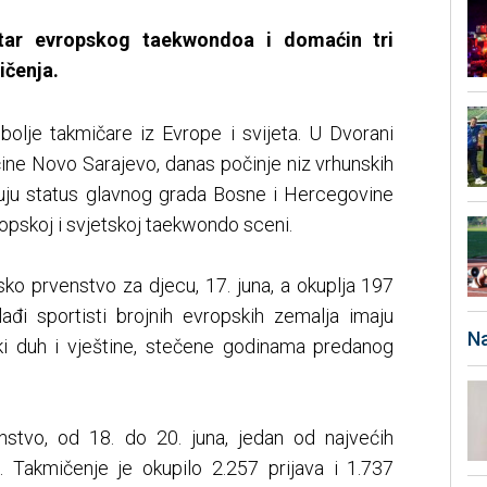
tar evropskog taekwondoa i domaćin tri
čenja.
bolje takmičare iz Evrope i svijeta. U Dvorani
ćine Novo Sarajevo, danas počinje niz vrhunskih
đuju status glavnog grada Bosne i Hercegovine
opskoj i svjetskoj taekwondo sceni.
ko prvenstvo za djecu, 17. juna, a okuplja 197
lađi sportisti brojnih evropskih zemalja imaju
Na
tski duh i vještine, stečene godinama predanog
nstvo, od 18. do 20. juna, jedan od najvećih
 Takmičenje je okupilo 2.257 prijava i 1.737