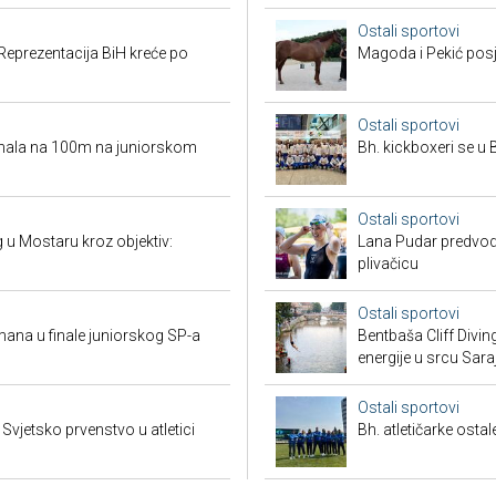
Ostali sportovi
Reprezentacija BiH kreće po
Magoda i Pekić posje
Ostali sportovi
ufinala na 100m na juniorskom
Bh. kickboxeri se u B
Ostali sportovi
ng u Mostaru kroz objektiv:
Lana Pudar predvodi
plivačicu
Ostali sportovi
mana u finale juniorskog SP-a
Bentbaša Cliff Divin
energije u srcu Sara
Ostali sportovi
vjetsko prvenstvo u atletici
Bh. atletičarke ost