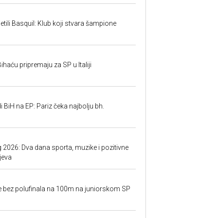
tili Basquil: Klub koji stvara šampione
ihaću pripremaju za SP u Italiji
 BiH na EP: Pariz čeka najbolju bh.
g 2026: Dva dana sporta, muzike i pozitivne
jeva
ale bez polufinala na 100m na juniorskom SP