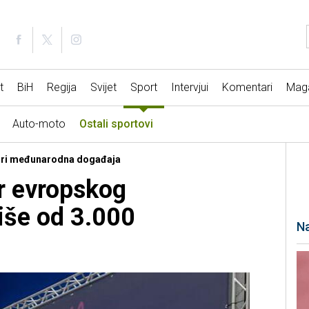
t
BiH
Regija
Svijet
Sport
Intervjui
Komentari
Mag
Auto-moto
Ostali sportovi
- Tri međunarodna događaja
r evropskog
iše od 3.000
Na