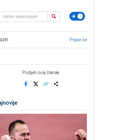
azin
Prijavi se
Podijeli ovaj članak
Facebook
X
Kopiraj link
Više
jnovije