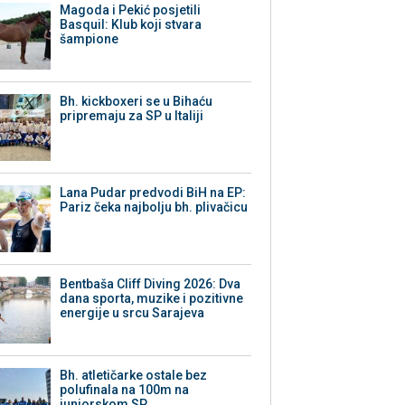
Magoda i Pekić posjetili
Basquil: Klub koji stvara
šampione
Bh. kickboxeri se u Bihaću
pripremaju za SP u Italiji
Lana Pudar predvodi BiH na EP:
Pariz čeka najbolju bh. plivačicu
Bentbaša Cliff Diving 2026: Dva
dana sporta, muzike i pozitivne
energije u srcu Sarajeva
Bh. atletičarke ostale bez
polufinala na 100m na
juniorskom SP