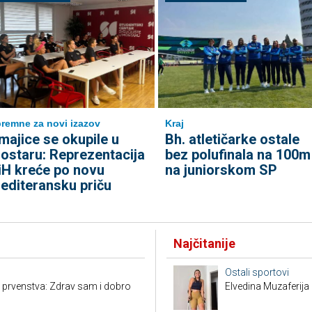
remne za novi izazov
Kraj
majice se okupile u
Bh. atletičarke ostale
ostaru: Reprezentacija
bez polufinala na 100m
iH kreće po novu
na juniorskom SP
editeransku priču
Najčitanije
Ostali sportovi
 prvenstva: Zdrav sam i dobro
Elvedina Muzaferija 