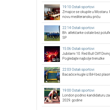
19:10
Ostali sportovi
Zmajice se okupile u Mostaru: 
novu mediteransku priču
22:14
Ostali sportovi
Bh. atletičarke ostale bez pol
SP
15:06
Ostali sportovi
Jubilarni 10. Red Bull Cliff Divi
Pogledajte najbolje trenutke
22:03
Ostali sportovi
Bacačice kugle iz BiH bez plas
19:00
Ostali sportovi
London podnio kandidaturu za S
2029. godine