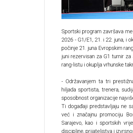
Sportski program završava me
2026 - G1/E1, 21. i 22. juna, i 
počinje 21. juna Evropskim rang
juni rezervisan za G1 turnir za
rang-listu i okuplja vrhunske tak
- Održavanjem ta tri prestiž
hiljada sportista, trenera, sud
sposobnost organizacije najviš
Ti događaji predstavljaju ne 
već i značajnu promociju Bo
Sarajevo, kao i sportskih vri
discipline, prijateljstva i izvr