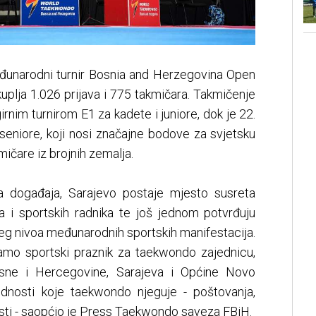
đunarodni turnir Bosnia and Herzegovina Open
okuplja 1.026 prijava i 775 takmičara. Takmičenje
irnim turnirom E1 za kadete i juniore, dok je 22.
 seniore, koji nosi značajne bodove za svjetsku
mičare iz brojnih zemalja.
na događaja, Sarajevo postaje mjesto susreta
ija i sportskih radnika te još jednom potvrđuju
eg nivoa međunarodnih sportskih manifestacija.
samo sportski praznik za taekwondo zajednicu,
sne i Hercegovine, Sarajeva i Općine Novo
jednosti koje taekwondo njeguje - poštovanja,
snosti - saopćio je Press Taekwondo saveza FBiH.