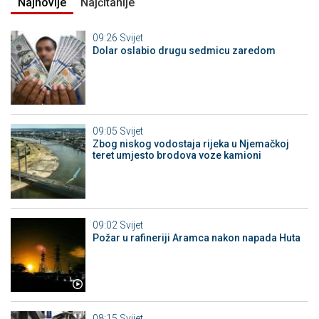
Najnovije
Najčitanije
09:26
Svijet
Dolar oslabio drugu sedmicu zaredom
09:05
Svijet
Zbog niskog vodostaja rijeka u Njemačkoj
teret umjesto brodova voze kamioni
09:02
Svijet
Požar u rafineriji Aramca nakon napada Huta
08:15
Svijet