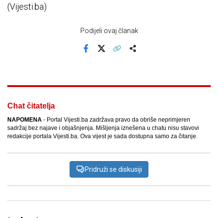
(Vijesti.ba)
Podijeli ovaj članak
Facebook
X
Kopiraj link
Više
Chat čitatelja
NAPOMENA
- Portal Vijesti.ba zadržava pravo da obriše neprimjeren
sadržaj bez najave i objašnjenja. Mišljenja iznešena u chatu nisu stavovi
redakcije portala Vijesti.ba. Ova vijest je sada dostupna samo za čitanje.
Pridruži se diskusiji