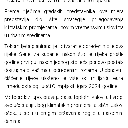
je skakanje s mostova i dalje zabranjeno i opasno.
Prema riječima gradskih predstavnika, ova mjera
predstavlja dio šire strategije prilagođavanja
klimatskim promjenama i novim vremenskim uslovima
u urbanim sredinama.
Tokom ljeta planirano je i otvaranje određenih dijelova
rijeke Sene za kupanje, nakon što je rijeka prošle
godine prvi put nakon jednog stoljeća ponovo postala
dostupna plivačima u određenim zonama. U obnovu i
čišćenje rijeke uloženo je više od milijardu eura,
između ostalog i uoči Olimpijskih igara 2024. godine.
Meteorolozi upozoravaju da su toplotni valovi u Evropi
sve učestaliji zbog klimatskih promjena, a slični uslovi
očekuju se i u drugim državama regije u narednim
danima.