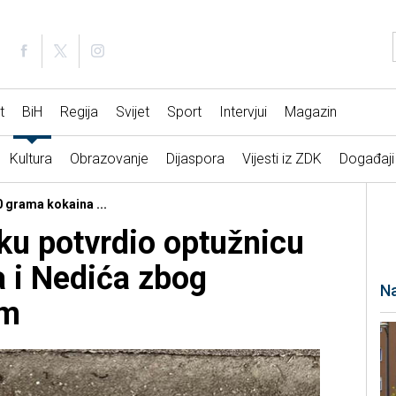
t
BiH
Regija
Svijet
Sport
Intervjui
Magazin
Kultura
Obrazovanje
Dijaspora
Vijesti iz ZDK
Događaji
0 grama kokaina ...
ku potvrdio optužnicu
a i Nedića zbog
Na
om