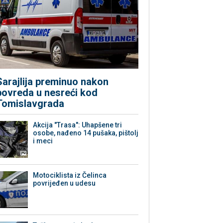
Sarajlija preminuo nakon
povreda u nesreći kod
Tomislavgrada
Akcija "Trasa": Uhapšene tri
osobe, nađeno 14 pušaka, pištolj
i meci
Motociklista iz Čelinca
povrijeđen u udesu