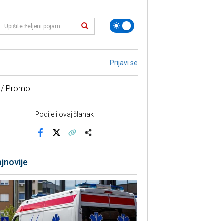
Prijavi se
 / Promo
Podijeli ovaj članak
Facebook
X
Kopiraj link
Više
jnovije