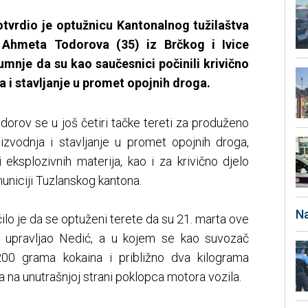
otvrdio je optužnicu Kantonalnog tužilaštva
 Ahmeta Todorova (35) iz Brčkog i Ivice
umnje da su kao saučesnici počinili krivično
 i stavljanje u promet opojnih droga.
orov se u još četiri tačke tereti za produženo
oizvodnja i stavljanje u promet opojnih droga,
 eksplozivnih materija, kao i za krivično djelo
uniciji Tuzlanskog kantona.
Na
lo je da se optuženi terete da su 21. marta ove
e upravljao Nedić, a u kojem se kao suvozač
 200 grama kokaina i približno dva kilograma
a na unutrašnjoj strani poklopca motora vozila.