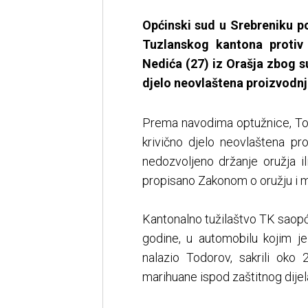
Općinski sud u Srebreniku p
Tuzlanskog kantona protiv
Nedića (27) iz Orašja zbog s
djelo neovlaštena proizvodnja
Prema navodima optužnice, Tod
krivično djelo neovlaštena pr
nedozvoljeno držanje oružja ili
propisano Zakonom o oružju i m
Kantonalno tužilaštvo TK saopći
godine, u automobilu kojim j
nalazio Todorov, sakrili oko
marihuane ispod zaštitnog dijel