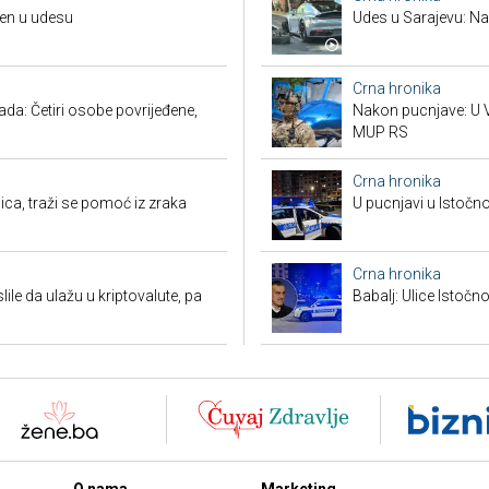
đen u udesu
Udes u Sarajevu: Nas
Crna hronika
a: Četiri osobe povrijeđene,
Nakon pucnjave: U V
MUP RS
Crna hronika
ca, traži se pomoć iz zraka
U pucnjavi u Istočn
Crna hronika
ile da ulažu u kriptovalute, pa
Babalj: Ulice Istoč