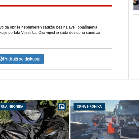
avo da obriše neprimjeren sadržaj bez najave i objašnjenja.
kcije portala Vijesti.ba. Ova vijest je sada dostupna samo za
Pridruži se diskusiji
CRNA HRONIKA
CRNA HRONIKA