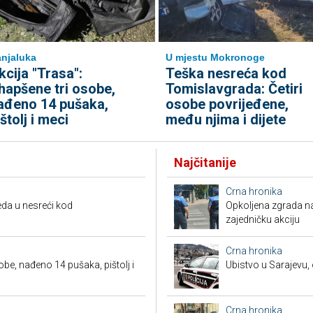
njaluka
U mjestu Mokronoge
kcija "Trasa":
Teška nesreća kod
hapšene tri osobe,
Tomislavgrada: Četiri
ađeno 14 pušaka,
osobe povrijeđene,
ištolj i meci
među njima i dijete
Najčitanije
Crna hronika
da u nesreći kod
Opkoljena zgrada n
zajedničku akciju
Crna hronika
obe, nađeno 14 pušaka, pištolj i
Ubistvo u Sarajevu, 
Crna hronika