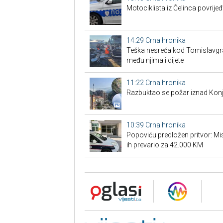
Motociklista iz Čelinca povrije
14:29
Crna hronika
Teška nesreća kod Tomislavgrad
među njima i dijete
11:22
Crna hronika
Razbuktao se požar iznad Konji
10:39
Crna hronika
Popoviću predložen pritvor: Misl
ih prevario za 42.000 KM