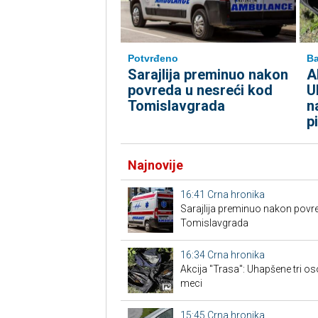
Potvrđeno
Ba
Sarajlija preminuo nakon
A
povreda u nesreći kod
U
Tomislavgrada
n
p
Najnovije
16:41
Crna hronika
Sarajlija preminuo nakon povre
Tomislavgrada
16:34
Crna hronika
Akcija "Trasa": Uhapšene tri os
meci
15:45
Crna hronika