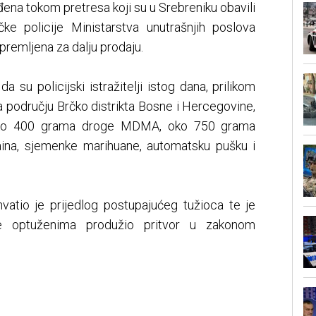
đena tokom pretresa koji su u Srebreniku obavili
tičke policije Ministarstva unutrašnjih poslova
ipremljena za dalju prodaju.
a su policijski istražitelji istog dana, prilikom
na području Brčko distrikta Bosne i Hercegovine,
 oko 400 grama droge MDMA, oko 750 grama
aina, sjemenke marihuane, automatsku pušku i
hvatio je prijedlog postupajućeg tužioca te je
ce optuženima produžio pritvor u zakonom