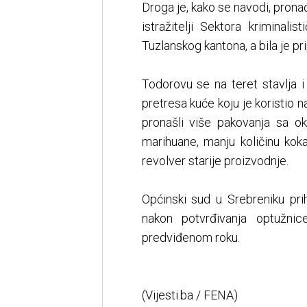
Droga je, kako se navodi, prona
istražitelji Sektora kriminalis
Tuzlanskog kantona, a bila je pr
Todorovu se na teret stavlja i d
pretresa kuće koju je koristio 
pronašli više pakovanja sa
marihuane, manju količinu kok
revolver starije proizvodnje.
Općinski sud u Srebreniku pri
nakon potvrđivanja optužni
predviđenom roku.
(Vijesti.ba / FENA)