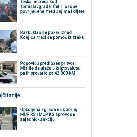
Teška nesreća kod
Tomislavgrada: Četiri osobe
povrijeđene, među njima i dijete
Razbuktao se požar iznad
Konjica, traži se pomoć iz zraka
Popoviću predložen pritvor:
Mislile da ulažu u kriptovalute,
pa ih prevario za 42.000 KM
jčitanije
Opkoljena zgrada na Dobrinji:
MUP RS i MUP KS sprovode
zajedničku akciju