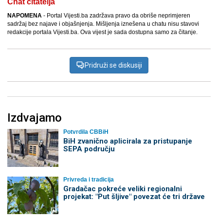
Chat čitatelja
NAPOMENA
- Portal Vijesti.ba zadržava pravo da obriše neprimjeren
sadržaj bez najave i objašnjenja. Mišljenja iznešena u chatu nisu stavovi
redakcije portala Vijesti.ba. Ova vijest je sada dostupna samo za čitanje.
Pridruži se diskusiji
Izdvajamo
Potvrdila CBBiH
BiH zvanično aplicirala za pristupanje
SEPA području
Privreda i tradicija
Gradačac pokreće veliki regionalni
projekat: "Put šljive" povezat će tri države