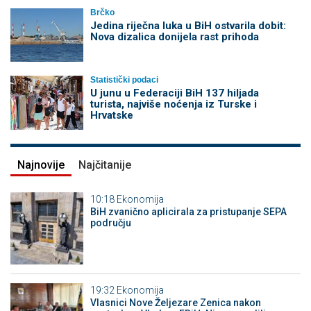
Brčko
Jedina riječna luka u BiH ostvarila dobit:
Nova dizalica donijela rast prihoda
Statistički podaci
U junu u Federaciji BiH 137 hiljada
turista, najviše noćenja iz Turske i
Hrvatske
Najnovije
Najčitanije
10:18
Ekonomija
BiH zvanično aplicirala za pristupanje SEPA
području
19:32
Ekonomija
Vlasnici Nove Željezare Zenica nakon