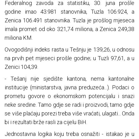
Federalnog zavoda za statistiku, 30. juna prošle
godine imao 43.981 stanovnika, Tuzla 106.924, a
Zenica 106.491 stanovnika. Tuzla je prošlog mjeseca
imala promet od oko 321,74 miliona, a Zenica 249,38
miliona KM.
Ovogodišnji indeks rasta u Tešnju je 139,26, u odnosu
na prvih pet mjeseci prošle godine; u Tuzli 97,61, a u
Zenici 104,39.
- Tešanj nije sjedište kantona, nema kantonalne
institucije (ministarstva, javna preduzeća...). Podaci o
prometu govore o ekonomskom potencijalu i snazi
neke sredine. Tamo gdje se radi i proizvodi, tamo gdje
se više plaćaju porezi treba više vraćati, ulagati... Onda
bi i rezultati brže rasli za cijelu BiH.
Jednostavna logika koju treba osnažiti - istakao je u