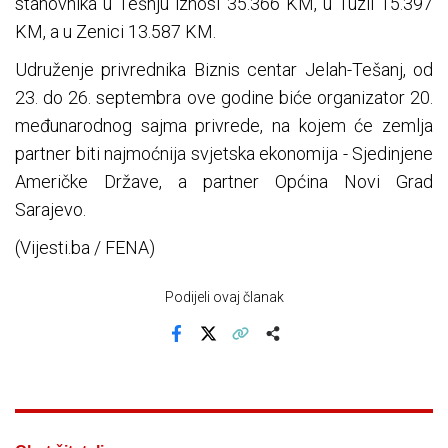
stanovnika u Tešnju iznosi 35.366 KM, u Tuzli 15.397
KM, a u Zenici 13.587 KM.
Udruženje privrednika Biznis centar Jelah-Tešanj, od
23. do 26. septembra ove godine biće organizator 20.
međunarodnog sajma privrede, na kojem će zemlja
partner biti najmoćnija svjetska ekonomija - Sjedinjene
Američke Države, a partner Općina Novi Grad
Sarajevo.
(Vijesti.ba / FENA)
Podijeli ovaj članak
Facebook
X
Kopiraj link
Više