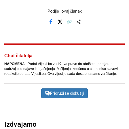
Podijeli ovaj članak
Facebook
X
Kopiraj link
Više
Chat čitatelja
NAPOMENA
- Portal Vijesti.ba zadržava pravo da obriše neprimjeren
sadržaj bez najave i objašnjenja. Mišljenja iznešena u chatu nisu stavovi
redakcije portala Vijesti.ba. Ova vijest je sada dostupna samo za čitanje.
Pridruži se diskusiji
Izdvajamo