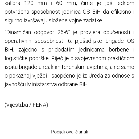
kalibra 120 mm i 60 mm, čime je još jednom
potvrđena sposobnost jedinica OS BiH da efikasno i
sigurno izvršavaju složene vojne zadatke.
"Dinamičan odgovor 26-6" je provjera obučenosti i
operativnih sposobnosti 6. pješadijske brigade OS
BiH, zajedno s pridodatim jedinicama borbene i
logističke podrške. Riječ je o svojevrsnom praktičnom
ispitu brigade u realnim terenskim uvjetima, a ne samo
o pokaznoj vježbi - saopćeno je iz Ureda za odnose s
javnošću Ministarstva odbrane BiH.
(Vijesti.ba / FENA)
Podijeli ovaj članak