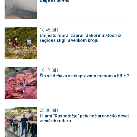
dalje na terenu
10:45
BiH
Umjesto mora izabrali Jahorinu: Gosti iz
regiona stigli u velikom broju
10:17
BiH
Šta se dešava s neispravnim mesom u FBiH?
09:30
BiH
U jami "Raspotočje" petu noć prenoćilo devet
zeničkih rudara